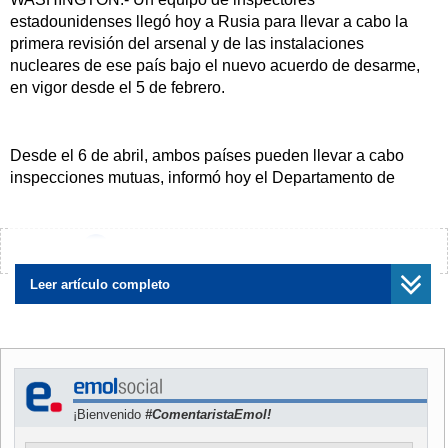
estadounidenses llegó hoy a Rusia para llevar a cabo la
primera revisión del arsenal y de las instalaciones
nucleares de ese país bajo el nuevo acuerdo de desarme,
en vigor desde el 5 de febrero.
Desde el 6 de abril, ambos países pueden llevar a cabo
inspecciones mutuas, informó hoy el Departamento de
Estado.
¿Encontraste algún error?
Avísanos
Las inspecciones "in situ", junto con los intercambios de
Leer artículo completo
datos y notificaciones acerca de los sistemas estratégicos y
las instalaciones sujetos al nuevo START son elementos
claves del régimen de verificación acordado entre ambos
países.
¡Bienvenido
#ComentaristaEmol!
El nuevo START entró en vigor el 5 de febrero después de
que la secretaria de Estado de EE.UU., Hillary Clinton, y el