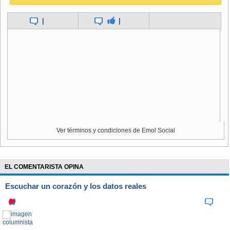
|
|
Sin embargo, el acuerdo no limita las cabezas nucleares
almacenadas que no estén listas para su uso, ni las
llamadas "armas nucleares tácticas", más pequeñas y de
menor alcance.
Ver términos y condiciones de Emol Social
EL COMENTARISTA OPINA
Escuchar un corazón y los datos reales