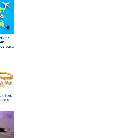
rica:
 en
ses para
 el oro
s para