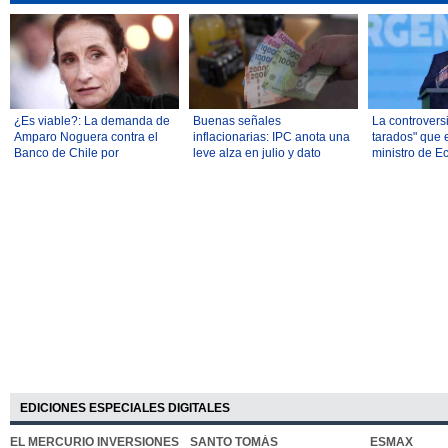
¿Es viable?: La demanda de
Buenas señales
La controversi
Amparo Noguera contra el
inflacionarias: IPC anota una
tarados" que e
Banco de Chile por
leve alza en julio y dato
ministro de 
millonaria estafa abre debate
anual cae a 3,5%
Argentina con
legal
industrial
EDICIONES ESPECIALES DIGITALES
EL MERCURIO INVERSIONES
SANTO TOMÁS
ESMAX