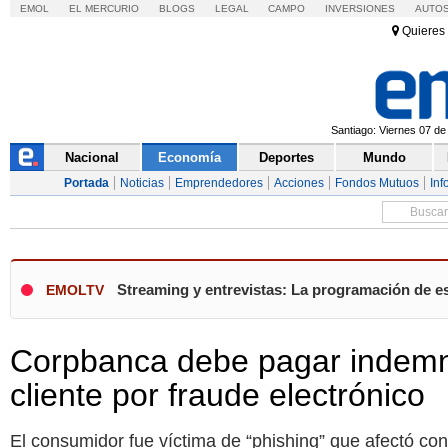
EMOL
EL MERCURIO
BLOGS
LEGAL
CAMPO
INVERSIONES
AUTO
Quieres 
Santiago: Viernes 07 de
Nacional
Economía
Deportes
Mundo
Portada
Noticias
Emprendedores
Acciones
Fondos Mutuos
Inf
Streaming y entrevistas: La programación de es
EMOLTV
Corpbanca debe pagar indemni
cliente por fraude electrónico
El consumidor fue víctima de “phishing” que afectó co