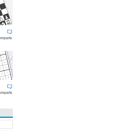
comparte
omparte
BUK
JOHNSON & JOHNSON
AGROSUPE