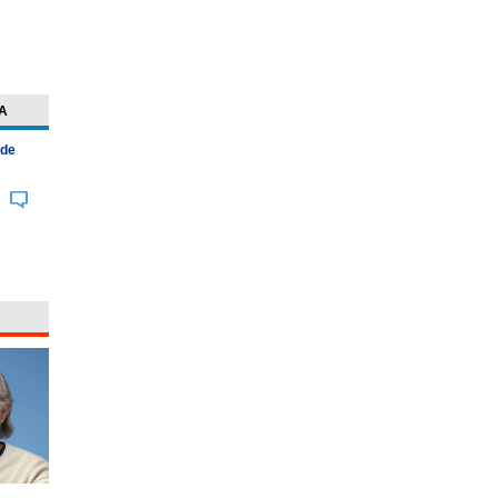
A
 de