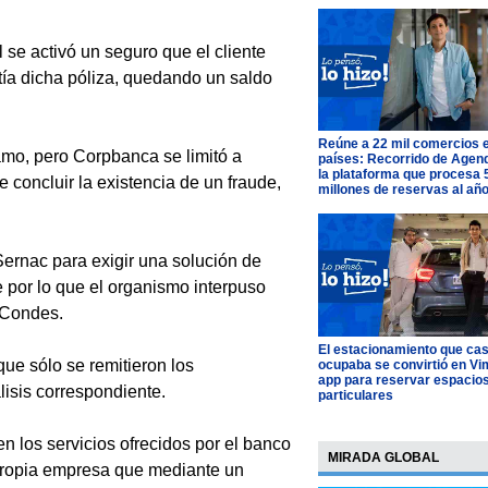
l se activó un seguro que el cliente
itía dicha póliza, quedando un saldo
Reúne a 22 mil comercios 
amo, pero Corpbanca se limitó a
países: Recorrido de Agen
la plataforma que procesa 
 concluir la existencia de un fraude,
millones de reservas al añ
Sernac para exigir una solución de
 por lo que el organismo interpuso
 Condes.
El estacionamiento que cas
ue sólo se remitieron los
ocupaba se convirtió en Vim
app para reservar espacio
lisis correspondiente.
particulares
en los servicios ofrecidos por el banco
MIRADA GLOBAL
a propia empresa que mediante un