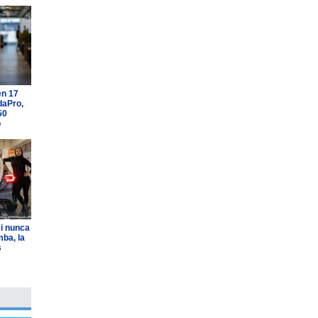
en 17
daPro,
50
o
i nunca
ba, la
s