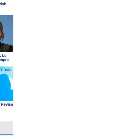
ial:
: Lo
empre
: Revisa