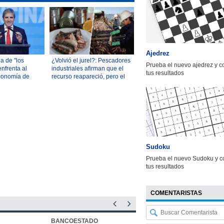
Ajedrez
a de "los
¿Volvió el jurel?: Pescadores
Prueba el nuevo ajedrez y 
nfrenta al
industriales afirman que el
tus resultados
Economía de
recurso reapareció, pero el
 el sector
Gobierno es más cauto
Sudoku
Prueba el nuevo Sudoku y c
tus resultados
COMENTARISTAS
BANCOESTADO
OTIC CCHC