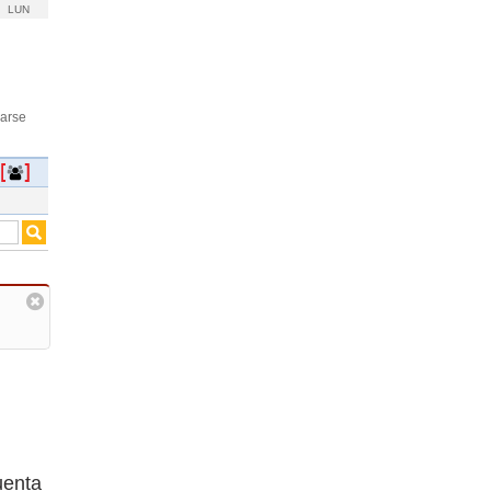
LUN
rarse
uenta