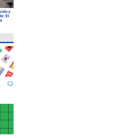
ción y
e: El
ia