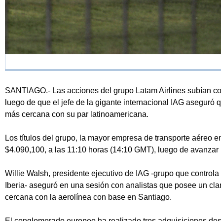
SANTIAGO.- Las acciones del grupo Latam Airlines subían con 
luego de que el jefe de la gigante internacional IAG aseguró q
más cercana con su par latinoamericana.
Los títulos del grupo, la mayor empresa de transporte aéreo e
$4.090,100, a las 11:10 horas (14:10 GMT), luego de avanza
Willie Walsh, presidente ejecutivo de IAG -grupo que controla
Iberia- aseguró en una sesión con analistas que posee un cla
cercana con la aerolínea con base en Santiago.
El conglomerado europeo ha realizado tres adquisiciones desd