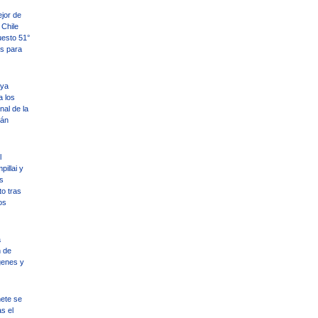
ejor de
Chile
uesto 51°
es para
 ya
a los
nal de la
tán
l
illai y
s
o tras
os
a
 de
genes y
ete se
s el