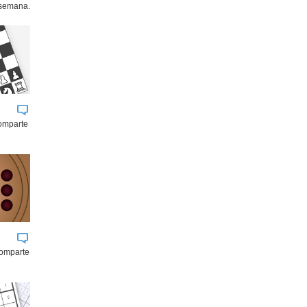
 semana.
comparte
comparte