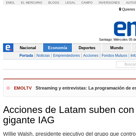
EMOL
EL MERCURIO
BLOGS
LEGAL
CAMPO
INVERSIONES
AUTO
Quieres 
Santiago: Miércoles 05 d
Nacional
Economía
Deportes
Mundo
Portada
Noticias
Emprendedores
Acciones
Fondos Mutuos
Inf
Streaming y entrevistas: La programación de e
EMOLTV
Acciones de Latam suben con f
gigante IAG
Willie Walsh, presidente ejecutivo del grupo que contro