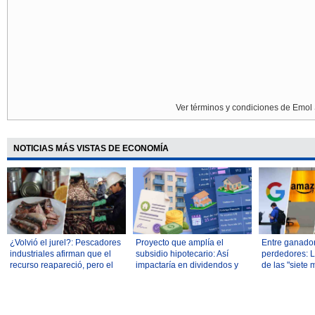
Ver términos y condiciones de Emol 
NOTICIAS MÁS VISTAS DE ECONOMÍA
¿Volvió el jurel?: Pescadores
Proyecto que amplía el
Entre ganado
industriales afirman que el
subsidio hipotecario: Así
perdedores: L
recurso reapareció, pero el
impactaría en dividendos y
de las "siete 
Gobierno es más cauto
acceso a la vivienda
dividen a Wall