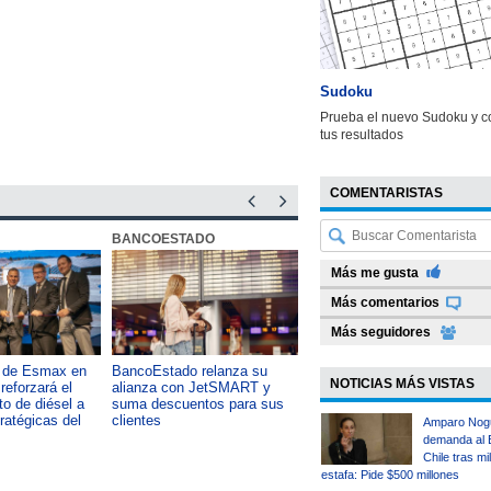
Sudoku
Prueba el nuevo Sudoku y c
tus resultados
COMENTARISTAS
BANCOESTADO
OTIC CCHC
Más me gusta
Más comentarios
Más seguidores
a de Esmax en
BancoEstado relanza su
Capacitación como foco del
NOTICIAS MÁS VISTAS
reforzará el
alianza con JetSMART y
desarrollo país: OTIC de la
o de diésel a
suma descuentos para sus
CChC lanza podcast sobre e
tratégicas del
clientes
impacto de formar talento
Amparo Nog
demanda al 
Chile tras mi
estafa: Pide $500 millones