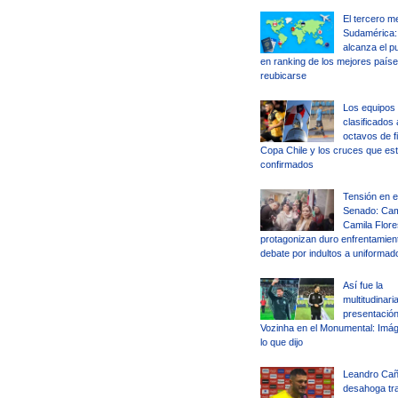
El tercero m
Sudamérica: 
alcanza el p
en ranking de los mejores país
reubicarse
Los equipos
clasificados 
octavos de fi
Copa Chile y los cruces que es
confirmados
Tensión en e
Senado: Camp
Camila Flore
protagonizan duro enfrentamient
debate por indultos a uniformad
Así fue la
multitudinari
presentación
Vozinha en el Monumental: Imá
lo que dijo
Leandro Cañ
desahoga tra