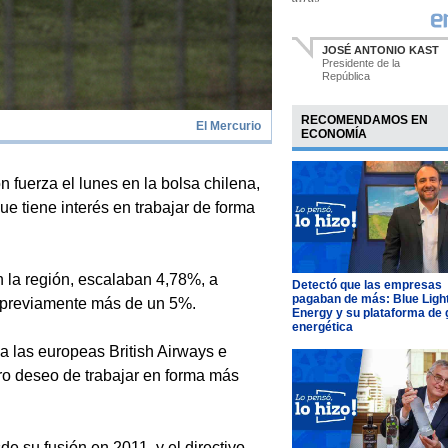
JOSÉ ANTONIO KAST
Presidente de la
República
RECOMENDAMOS EN
El Mercurio
ECONOMÍA
fuerza el lunes en la bolsa chilena,
ue tiene interés en trabajar de forma
n la región, escalaban 4,78%, a
Detectó que las empresas
pagaban de más: Blue Ligh
r previamente más de un 5%.
Energy y su plataforma de 
energética
 a las europeas British Airways e
ro deseo de trabajar en forma más
e su fusión en 2011, y el directivo