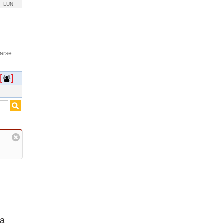
LUN
rarse
na