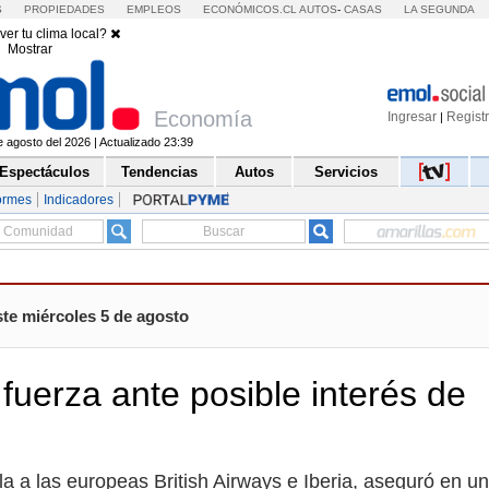
S
PROPIEDADES
EMPLEOS
ECONÓMICOS.CL
AUTOS
-
CASAS
LA SEGUNDA
ver tu clima local?
Mostrar
Economía
Ingresar
Regist
|
e agosto del 2026 | Actualizado 23:39
Espectáculos
Tendencias
Autos
Servicios
ormes
Indicadores
ste miércoles 5 de agosto
uerza ante posible interés de
la a las europeas British Airways e Iberia, aseguró en u