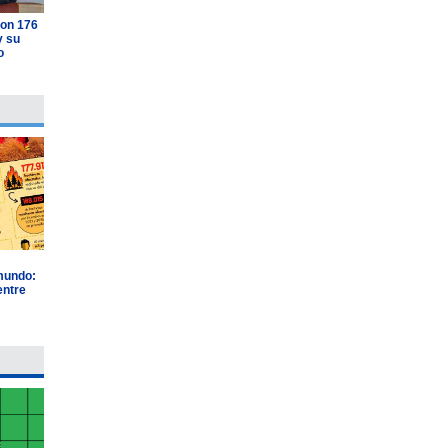
con 176
y su
o
 mundo:
entre