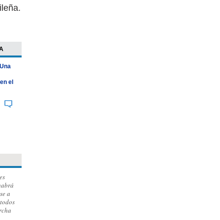
ileña.
A
 Una
en el
es
habrá
se a
 todos
archa