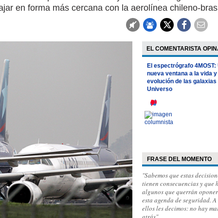
ajar en forma más cercana con la aerolínea chileno-bras
EL COMENTARISTA OPIN
El espectrógrafo 4MOST:
nueva ventana a la vida y
evolución de las galaxias 
Universo
FRASE DEL MOMENTO
"Sabemos que estas decision
tienen consecuencias y que 
algunos que querrán oponer
esta agenda de seguridad. A
ellos les decimos: no hay m
atrás"