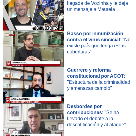
llegada de Vozinha y le deja
Claussen.
un mensaje a Maureia
¿MILLONARIAS BONIFICACIONES?
BHP ha calificado el bono de "exagerado" y dijo que
excedió incluso las demandas del sindicato en 2013,
Basso por inmunización
cuando los precios del cobre se acercaban a niveles récord.
contra el virus sincicial
: "No
existe país que tenga estas
coberturas"
Pero el mayor valor del metal rojo, aunque con una alta
volatilidad en las últimas semanas, y el fortalecimiento de
las leyes laborales sugieren que el sindicato tiene un
Guerrero y reforma
apalancamiento sustancial en las negociaciones en curso
constitucional por ACOT
:
en Escondida.
"Estructura de la criminalidad
y amenazas cambió"
Joaquín Villarino, jefe del Consejo Minero
, señaló que
una bonificación sustancial no es necesariamente un
impedimento para llegar a un acuerdo, ya que se puede
Desbordes por
utilizar por una vez para eliminar o reemplazar algunos
contribuciones
: "Se ha
llevado el debate a la
beneficios que son permanentes.
descalificación y al ataque"
"
Hay que pagar un precio por salir de esos beneficios
y