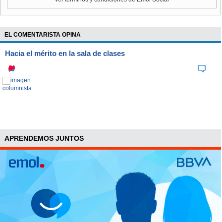
Una revisión sobre los puntos conflictivos sugiere que las
negociaciones están aún lejos de un acuerdo, dijo a
Reuters el dirigente
Carlos Allendes
, mientras que desde
EL COMENTARISTA OPINA
Escondida aseguran que siempre hay espacio para llegar a
un entendimiento, lo que implica que las negociaciones
Hacia el mérito en la sala de clases
deberían intensificarse con más reuniones en los próximos
días.
NOTICIA
RELACIONADA
Bonos millonarios en
minería: ¿Cuáles son las
negociaciones colectivas
que se darán en 2018?
APRENDEMOS JUNTOS
PUNTOS CLAVES
- Nuevo plan de atención médica
: BHP desea licitar su
plan existente para reducir los costos mientras promete