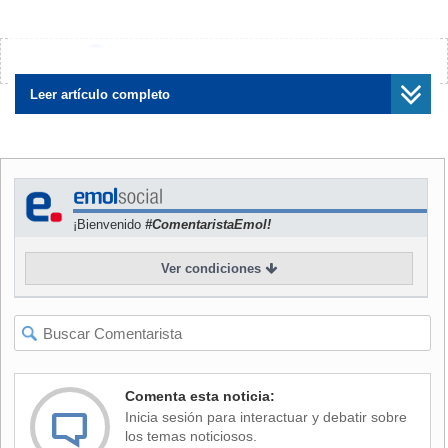
ser una referencia para las negociaciones del resto de las
minas que operan en nuestro país, en los vecinos y en otras
regiones mineras.
¿Encontraste algún error?
Avísanos
NOTICIA
RELACIONADA
Leer artículo completo
Sindicato de Escondida
busca bono entre $21 y $25
millones en negociación con
minera
¡Bienvenido
#ComentaristaEmol!
Ver condiciones
Así, las conversaciones ocurren poco más de un año
después del fracaso para un acuerdo laboral y que originó
una histórica huelga de 44 días que sacudió el mercado
mundial del cobre y dejó enormes pérdidas económicas en
Chile.
Comenta esta noticia:
Inicia sesión para interactuar y debatir sobre
¿QUÉ ESTÁ PASANDO?
los temas noticiosos.
BHP y el sindicato de trabajadores llegaron a un acuerdo