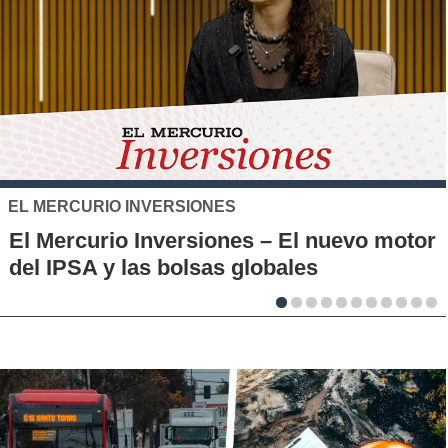
SANTO TOMÁS
IP-CFT Santo Tomás y 
 – El nuevo motor
Municipales firman alia
obales
la innovación en los terr