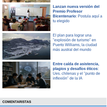
Lanzan nueva versión del
Premio Profesor
Bicentenario
: Postula aquí a
tu elegido
El plan para lograr una
"explosión de turismo" en
Puerto Williams, la ciudad
más austral del mundo
Entre caída de asistencia,
plagios y desafíos éticos
:
Ues. chilenas y el "punto de
inflexión" de la IA
COMENTARISTAS