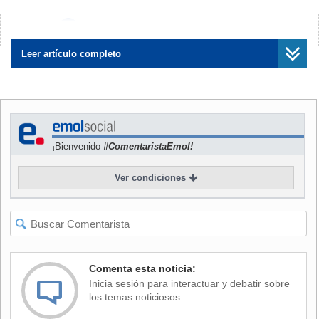
Relaciones Exteriores.
¿Encontraste algún error?
Avísanos
Más detalles en
"El Mercurio"
de hoy.
Leer artículo completo
¡Bienvenido
#ComentaristaEmol!
Ver condiciones
Comenta esta noticia:
Inicia sesión para interactuar y debatir sobre
los temas noticiosos.