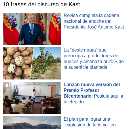
básicos para el consumo humano", añadió.
10 frases del discurso de Kast
Revisa completa la cadena
"Es muy probable que una medida como esta
nacional de anoche del
requiera compensarse con aumento de otros
Presidente José Antonio Kast
impuestos o con un incremento de la propia
base afecta a IVA, extendiendo la aplicación
de este tributo a otros conceptos que en la
La "peste negra" que
actualidad no están gravados".
preocupa a productores de
nueces y amenaza al 25% de
la superficie plantada
Claudio Bustos
Con todo, advirtió que
"no es fácil de implementar"
esta
Lanzan nueva versión del
propuesta, "pues requiere un estudio minucioso de los
Premio Profesor
productos o servicios a los cuales se desea favorecer con la
Bicentenario
: Postula aquí a
rebaja, y analizar los efectos en las arcas fiscales". Al
tu elegido
mismo tiempo, afirmó que "o con un incremento de la propia
base afecta a IVA, extendiendo la aplicación de este tributo
El plan para lograr una
a otros conceptos que en la actualidad no están gravados".
"explosión de turismo" en