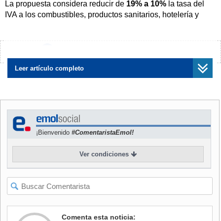
La propuesta considera reducir de
19% a 10%
la tasa del
IVA a los combustibles, productos sanitarios, hotelería y
servicios de funerarias, entre otros. Junto con a ello, se
aprobó
rebajar a un 4%
el IVA aplicable a productos
básicos como el pan, harina, huevos, leche, quesos, fruta,
¿Encontraste algún error?
Avísanos
verduras, hortalizas, legumbres, tubérculos, cereales, libros
y medicamentos.
Leer artículo completo
NOTICIAS
RELACIONADAS
¡Bienvenido
#ComentaristaEmol!
Ver condiciones
Reducir IVA a bienes
"Súper ricos": Comisión
esenciales: Palacios dice
despacha proyecto a Sala
que "no nos cerramos a
sin acuerdo por recaudación
ninguna medida" tras idea de
y aprueba rebaja transitoria
diputados oficialistas
del IVA
Comenta esta noticia: