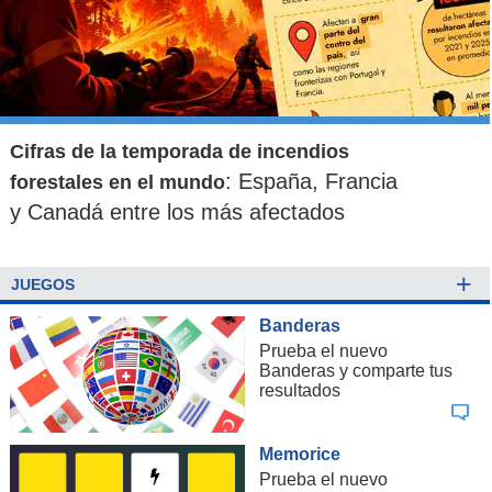
NOTICIAS
RELACIONADAS
Cifras de la temporada de incendios
: España, Francia
forestales en el mundo
Presupuesto 2023: Marcel
Crecimiento, seguridad e
y Canadá entre los más afectados
recalca que "tendremos
inversión: Análisis a los ejes
expansión real del gasto" y
que debiese incorporar el
destaca "diferencias" con
Presupuesto 2023 que se
+
JUEGOS
erario anterior
anuncia hoy
Banderas
Prueba el nuevo
Banderas y comparte tus
resultados
EDUCACIÓN
En educación, Boric indicó que
"se asignarán $70 mil
Memorice
millones extra para la Beca de Alimentación de
Prueba el nuevo
Educación Superior (
BAES)", lo que ayudará a aumentar