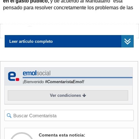
en el gasto público,
y de acuerdo al Mandatario "está
pensado para resolver concretamente los problemas de las
personas con una sólida base de responsabilidad fiscal".
Y si bien el jefe de Estado puso énfasis en tres pilares -
¿Encontraste algún error?
Avísanos
seguridad económica, seguridad ciudadana y seguridad
social-, hay una serie de otros puntos destacables del
Leer artículo completo
proyecto, como los relativos a la ciencia y al financiamiento
de los municipios, entre otros asuntos.
OBRA PÚBLICAS
¡Bienvenido
#ComentaristaEmol!
En Obras Públicas se destinarán
$1,6 billones para un
Programa de Infraestructura para el Desarrollo
, que
Ver condiciones
"permitirá seguir mejorando y construyendo carreteras,
puentes y aeropuertos a lo largo y ancho de todo Chile".
"Esta inversión permitirá, por ejemplo, avanzar en nuestra
política de trenes para Chile; en construir soluciones para
los aluviones en la quebrada de Paipote en Atacama; para
Comenta esta noticia:
mejorar el camino costero en el sector de Boyeruca en el