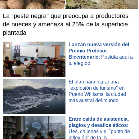
SEGURIDAD PÚBLICA
La "peste negra" que preocupa a productores
de nueces y amenaza al 25% de la superficie
El Mandatario reveló que el presupuesto asociado a
Orden
Público y Seguridad aumentará en $164 mil millones,
es
plantada
decir, un 4,4% más respecto de este año.
Lanzan nueva versión del
Premio Profesor
Asimismo, señaló que $38 mil millones serán para ejecutar
Bicentenario
: Postula aquí a
la nueva Política Nacional Contra el Crimen Organizado, y
tu elegido
que
se aumentará también en $25 mil millones el
presupuesto a Carabineros
, duplicando el ritmo de
crecimiento del presupuesto de los años anteriores.
El plan para lograr una
"explosión de turismo" en
SALUD
Puerto Williams, la ciudad
más austral del mundo
Por otro lado, Boric manifestó que se destinarán
"más de
$19 mil millones para el refuerzo de la salud mental"
, y
Entre caída de asistencia,
que invertirán $28 mil millones para disminuir las listas de
plagios y desafíos éticos
:
espera.
Ues. chilenas y el "punto de
inflexión" de la IA