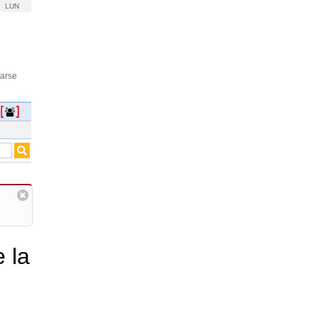
LUN
rarse
 la