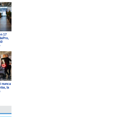
en 17
daPro,
50
o
i nunca
ba, la
s