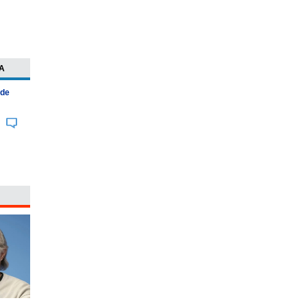
A
 de