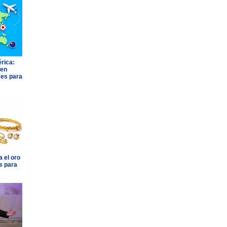
rica:
 en
ses para
 el oro
s para