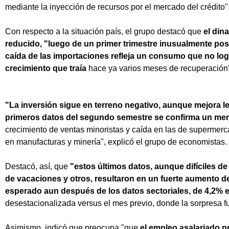
mediante la inyección de recursos por el mercado del crédito"
Con respecto a la situación país, el grupo destacó que
el din
reducido, "luego de un primer trimestre inusualmente pos
caída de las importaciones refleja un consumo que no log
crecimiento que traía
hace ya varios meses de recuperación
"La inversión sigue en terreno negativo, aunque mejora l
primeros datos del segundo semestre se confirma un m
crecimiento de ventas minoristas y caída en las de superme
en manufacturas y minería", explicó el grupo de economistas.
Destacó, así, que
"estos últimos datos, aunque difíciles d
de vacaciones y otros, resultaron en un fuerte aumento del
esperado aun después de los datos sectoriales, de 4,2% en
desestacionalizada versus el mes previo, donde la sorpresa fu
Asimismo, indicó que preocupa "que
el empleo asalariado p