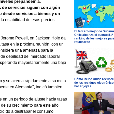
 niveles prepandemia,
s de servicios siguen con algún
 desde servicios a bienes y un
 la estabilidad de esos precios
El tercero mejor de Sudamé
Chile alcanza el puesto 51°
d, Jerome Powell, en Jackson Hole da
ranking de los mejores paí
reubicarse
 tasa en la próxima reunión, con un
onsidera una amenaza para la
 de debilidad del mercado laboral
esperando mayoritariamente una baja
Cómo Reino Unido recupera
do y se acerca rápidamente a su meta
de los residuos electrónico
hacer joyas
mente en Alemania", indicó también.
e en un período de ajuste hacia tasas
s de su crecimiento para este año
cidido a destrabar el consumo