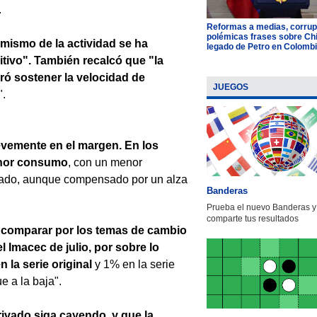
.
Reformas a medias, corrup
polémicas frases sobre Chil
amismo de la actividad se ha
legado de Petro en Colomb
itivo". También recalcó que "la
ró sostener la velocidad de
JUEGOS
".
evemente en el margen. En los
enor consumo
, con un menor
rcado, aunque compensado por un alza
Banderas
Prueba el nuevo Banderas y
comparte tus resultados
e comparar por los temas de cambio
 Imacec de julio, por sobre lo
 la serie original
y 1% en la serie
e a la baja".
rivado siga cayendo, y que la