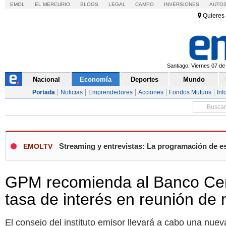
EMOL
EL MERCURIO
BLOGS
LEGAL
CAMPO
INVERSIONES
AUTO
Quieres 
Santiago: Viernes 07 de
Nacional
Economía
Deportes
Mundo
Portada
Noticias
Emprendedores
Acciones
Fondos Mutuos
Inf
Streaming y entrevistas: La programación de es
EMOLTV
GPM recomienda al Banco Cent
tasa de interés en reunión d
El consejo del instituto emisor llevará a cabo una nue