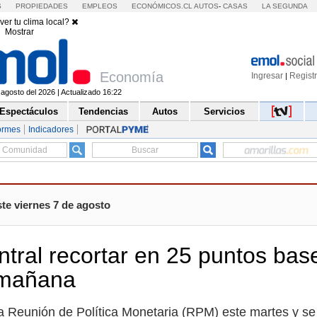
S
PROPIEDADES
EMPLEOS
ECONÓMICOS.CL
AUTOS
-
CASAS
LA SEGUNDA
ver tu clima local?
Mostrar
Economía
Ingresar
Regist
|
 agosto del 2026 | Actualizado 16:22
Espectáculos
Tendencias
Autos
Servicios
ormes
Indicadores
te viernes 7 de agosto
ral recortar en 25 puntos base
e mañana
va Reunión de Política Monetaria (RPM) este martes y se