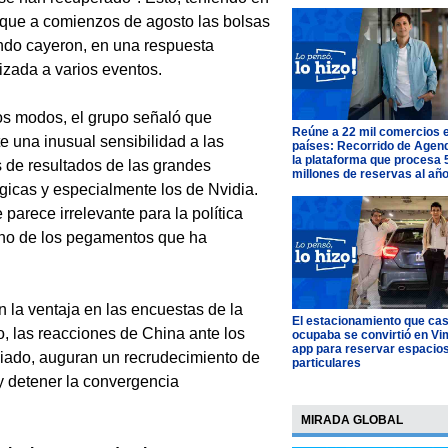
que a comienzos de agosto las bolsas
ndo cayeron, en una respuesta
izada a varios eventos.
s modos, el grupo señaló que
Reúne a 22 mil comercios 
te una inusual sensibilidad a las
países: Recorrido de Agen
la plataforma que procesa 
s de resultados de las grandes
millones de reservas al añ
gicas y especialmente los de Nvidia.
parece irrelevante para la política
uno de los pegamentos que ha
 la ventaja en las encuestas de la
El estacionamiento que cas
, las reacciones de China ante los
ocupaba se convirtió en Vim
app para reservar espacio
ciado, auguran un recrudecimiento de
particulares
 y detener la convergencia
MIRADA GLOBAL