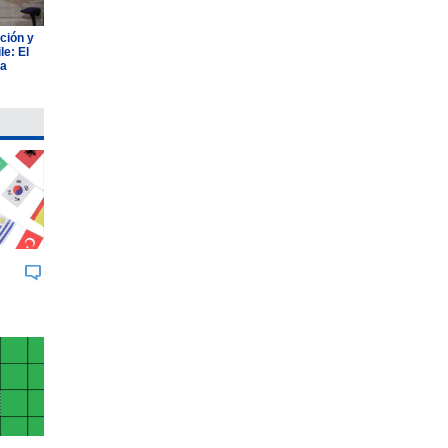
ción y
e: El
ia