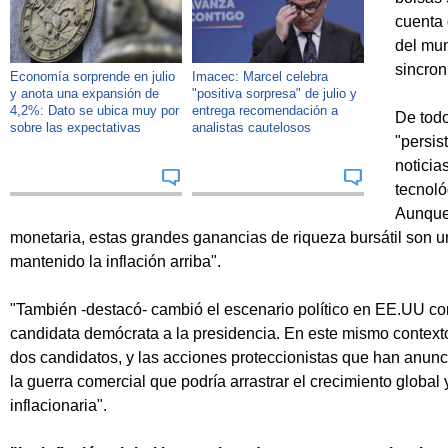
cuenta 
del mu
sincron
Economía sorprende en julio
Imacec: Marcel celebra
y anota una expansión de
"positiva sorpresa" de julio y
4,2%: Dato se ubica muy por
entrega recomendación a
De todo
sobre las expectativas
analistas cautelosos
"persis
noticia
tecnoló
Aunque 
monetaria, estas grandes ganancias de riqueza bursátil son 
mantenido la inflación arriba".
"También -destacó- cambió el escenario político en EE.UU con
candidata demócrata a la presidencia. En este mismo contexto
dos candidatos, y las acciones proteccionistas que han anun
la guerra comercial que podría arrastrar el crecimiento global
inflacionaria".