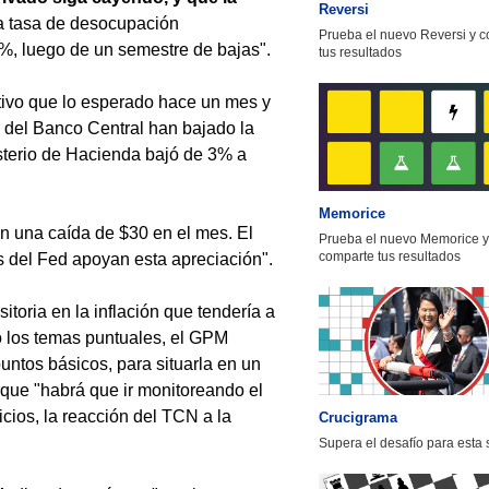
Reversi
la tasa de desocupación
Prueba el nuevo Reversi y 
%, luego de un semestre de bajas".
tus resultados
tivo que lo esperado hace un mes y
 del Banco Central han bajado la
sterio de Hacienda bajó de 3% a
Memorice
on una caída de $30 en el mes. El
Prueba el nuevo Memorice y
comparte tus resultados
as del Fed apoyan esta apreciación".
itoria en la inflación que tendería a
o los temas puntuales, el GPM
untos básicos, para situarla en un
ó que "habrá que ir monitoreando el
icios, la reacción del TCN a la
Crucigrama
Supera el desafío para esta