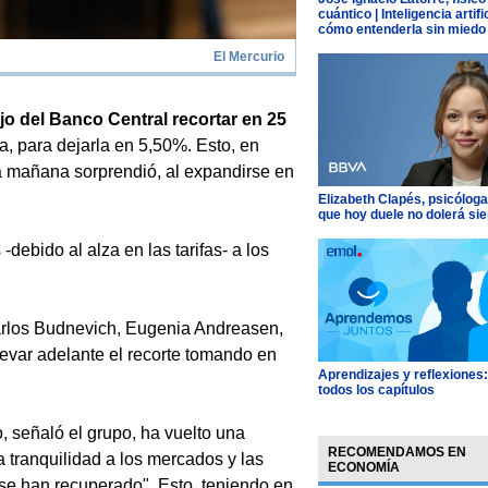
cuántico | Inteligencia artific
cómo entenderla sin miedo
El Mercurio
o del Banco Central recortar en 25
, para dejarla en 5,50%. Esto, en
a mañana sorprendió, al expandirse en
Elizabeth Clapés, psicóloga
que hoy duele no dolerá si
-debido al alza en las tarifas- a los
arlos Budnevich, Eugenia Andreasen,
evar adelante el recorte tomando en
Aprendizajes y reflexiones
todos los capítulos
, señaló el grupo, ha vuelto una
RECOMENDAMOS EN
va tranquilidad a los mercados y las
ECONOMÍA
se han recuperado". Esto, teniendo en