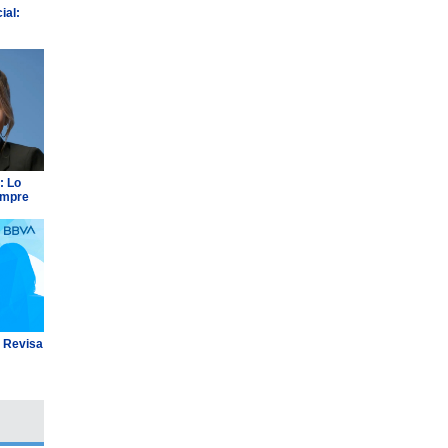
ial:
: Lo
empre
: Revisa