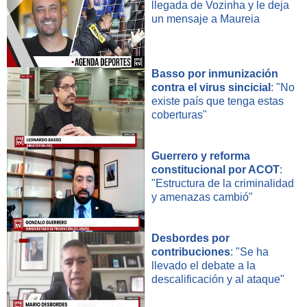
llegada de Vozinha y le deja
un mensaje a Maureia
Basso por inmunización
contra el virus sincicial
: "No
existe país que tenga estas
coberturas"
Guerrero y reforma
constitucional por ACOT
:
"Estructura de la criminalidad
y amenazas cambió"
Desbordes por
contribuciones
: "Se ha
llevado el debate a la
descalificación y al ataque"