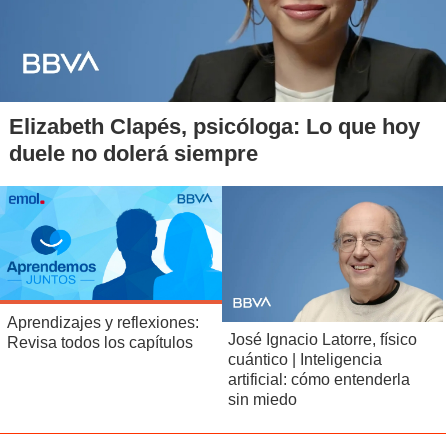
Esta mañana, el ministro de la Secretaría General de la
Presidencia (Segpres), Álvaro Elizalde, abordó el ingreso
del proyecto. "Es muy importante sacar adelante la
desaladora, sabemos el problema de la sequía, Chile tiene
mucha agua pero mal distribuida y en la Región de
Elizabeth Clapés, psicóloga: Lo que hoy
Coquimbo es cada vez más dramática", dijo a Mi Radio.
duele no dolerá siempre
Aprendizajes y reflexiones:
José Ignacio Latorre, físico
Revisa todos los capítulos
cuántico | Inteligencia
artificial: cómo entenderla
sin miedo