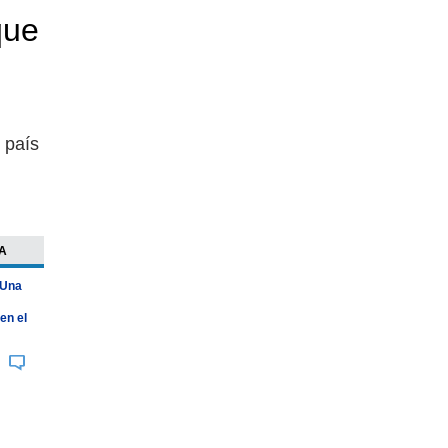
que
 país
A
 Una
en el