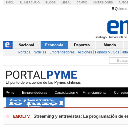
EMOL
EL MERCURIO
BLOGS
LEGAL
CAMPO
INVERSIONES
AUTO
Quieres 
Santiago: Jueves 06 de 
Nacional
Economía
Deportes
Mundo
Portada
Noticias
Emprendedores
Acciones
Fondos Mutuos
Inf
El punto de encuentro de las Pymes chilenas
Pyme
Emprendedoras
Capacitación
Financiamiento
Consejo
Streaming y entrevistas: La programación de es
EMOLTV