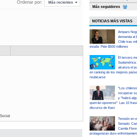
Ordenar por:
Más recientes
Más seguidores
NOTICIAS MÁS VISTAS
Amparo Nog
demanda al 
Chile tras mi
estafa: Pide $500 millones
El tercero m
Sudamérica: 
alcanza el p
en ranking de los mejores país
reubicarse
"Los chileno
recuperar su 
y "habrá alg
querrán oponerse": Las 10 fras
discurso de Kast
Social
Tensión en e
Senado: Camp
Camila Flore
protagonizan duro enfrentamient