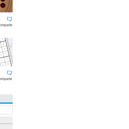
comparte
omparte