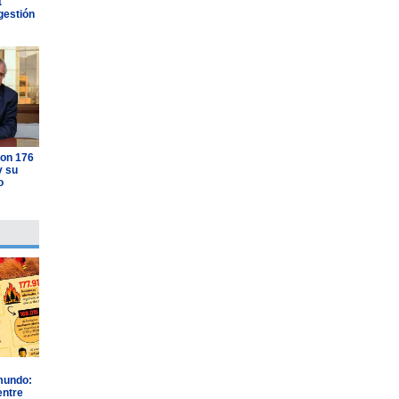
t
gestión
con 176
y su
o
 mundo:
entre