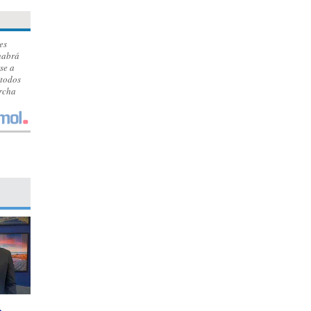
es
habrá
se a
 todos
archa