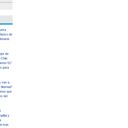
uera
Banco de
llonaria
ejor de
Chile
uesto 51°
es para
s van a
libertad"
unos que
es del
l
illai y
s
o tras