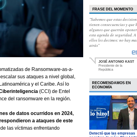
FRASE DEL MOMENTO
"Sabemos que estas decision
tienen consecuencias y que 
algunos que querrán oponer
esta agenda de seguridad. A
ellos les decimos: no hay m
atrás"
JOSÉ ANTONIO KAST
Presidente de la
 automatizadas de Ransomware-as-a-
República
escalar sus ataques a nivel global,
RECOMENDAMOS EN
atinoamérica y el Caribe. Así lo
ECONOMÍA
iberinteligencia
(CCI) de Entel
cance del ransomware en la región.
ones de datos ocurridos en 2024,
rrespondieron a ataques de este
de las víctimas enfrentando
Detectó que las empresas