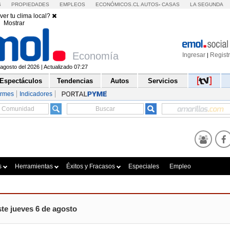
S
PROPIEDADES
EMPLEOS
ECONÓMICOS.CL
AUTOS
-
CASAS
LA SEGUNDA
ver tu clima local?
Mostrar
Economía
Ingresar
Regist
|
agosto del 2026 | Actualizado 07:27
Espectáculos
Tendencias
Autos
Servicios
ormes
Indicadores
s
Herramientas
Éxitos y Fracasos
Especiales
Empleo
te jueves 6 de agosto