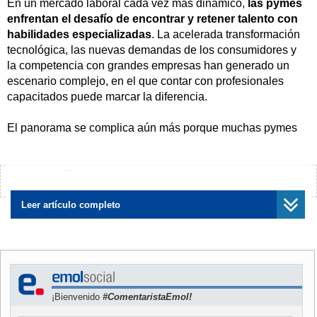
En un mercado laboral cada vez más dinámico,
las pymes
enfrentan el desafío de encontrar y retener talento con
habilidades especializadas
. La acelerada transformación
tecnológica, las nuevas demandas de los consumidores y
la competencia con grandes empresas han generado un
escenario complejo, en el que contar con profesionales
capacitados puede marcar la diferencia.
El panorama se complica aún más porque muchas pymes
deben competir con organizaciones de gran tamaño que
ofrecen mejores sueldos,
beneficios y planes de
desarrollo profesional.
¿Encontraste algún error?
Avísanos
Considerando esta realidad es que los expertos
Leer artículo completo
concuerdan en que las pymes deben buscar fórmulas
creativas para atraer, retener y desarrollar talento
especializado, complementando la contratación externa con
programas de capacitación interna, beneficios
diferenciadores y el uso estratégico de la tecnología y la
¡Bienvenido
#ComentaristaEmol!
automatización.