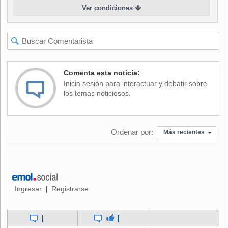
Ver condiciones
“Las pymes hoy enfrentan un doble desafío. Por un lado, la
fuerte competencia con grandes empresas que suelen
ofrecer mejores sueldos, beneficios y planes de carrera, lo
que hace difícil atraer perfiles críticos. Por otro, la velocidad
con que evolucionan las necesidades del mercado laboral:
áreas como tecnología, digitalización, logística avanzada o
Comenta esta noticia:
gestión de datos requieren habilidades que son escasas en
Inicia sesión para interactuar y debatir sobre
el mercado y muy demandadas”, explica
Carla Aravena,
los temas noticiosos.
gerente general de OTEC Teamclass, empresa del
holding Grupo Teamwork (Gestión de Personas)
Ordenar por:
Aravena agrega que esta carencia repercute directamente
Más recientes
en el desempeño.
“La ausencia de perfiles
especializados genera impactos directos en la
productividad.
Se producen cuellos de botella, los
proyectos se ralentizan y, muchas veces, los equipos deben
asumir tareas para las que no están preparados. Esto
Ingresar
Registrarse
|
genera sobrecarga laboral, desgaste y pérdida de
motivación”, afirma.
|
|