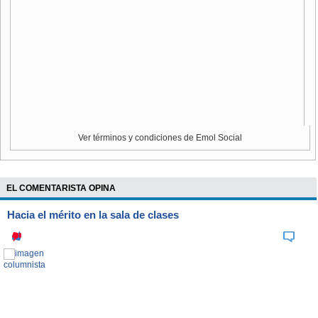
En la misma línea,
Samuel Weinstein, CEO de TGP
(prospección B2B)
apunta que muchas pymes priorizan la
contratación de generalistas como una forma de reducir
costos. Sin embargo, advierte que “esta decisión puede ser
eficiente en el corto plazo, ya que reduce costos, pero
termina generando un impacto negativo en la productividad
y en la capacidad de escalar. El desafío real aparece
cuando las empresas intentan crecer: mantener márgenes
altos en etapas iniciales es relativamente sencillo, pero
Ver términos y condiciones de Emol Social
sostenerlos en un proceso de expansión requiere mayor
nivel de especialización”.
EL COMENTARISTA OPINA
SOLUCIONES INTEGRALES PARA UN PROBLEMA DE LAS PYMES
Hacia el mérito en la sala de clases
Para enfrentar este escenario, los especialistas
recomiendan mirar más allá de la remuneración como única
herramienta de atracción. “Los profesionales
hoy buscan
experiencias laborales más integrales: valoran la
flexibilidad, el clima organizacional
, la posibilidad de
aprender nuevas competencias y el equilibrio entre la vida