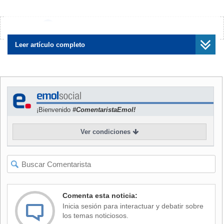
aquel que busca ingeniárselas para no cumplir con la
obligación.
¿Encontraste algún error?
Avísanos
NOTICIAS
RELACIONADAS
Leer artículo completo
¡Bienvenido
#ComentaristaEmol!
Gastos comunes en el Gran
Morosidad en gastos
Santiago registran hasta un
comunes se dispara 200%:
41% de aumento: Revisa las
Los efectos para la
Ver condiciones
comunas más afectadas
comunidad y sanciones que
se pueden aplicar
Comenta esta noticia:
ALTOS PORCENTAJES
Inicia sesión para interactuar y debatir sobre
los temas noticiosos.
La plataforma de gestión utilizada por más de seis mil