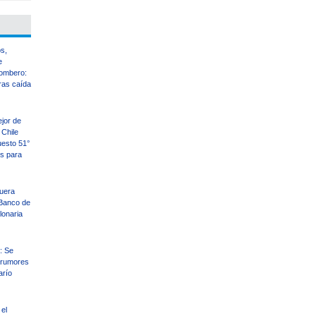
s,
e
ombero:
ras caída
ejor de
Chile
uesto 51°
es para
uera
Banco de
llonaria
: Se
 rumores
arío
el