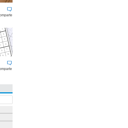
comparte
omparte