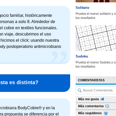
Solitario
Prueba el nuevo solitario y 
ocio familiar, históricamente
tus resultados
ersonas a solo 8. Alrededor de
 cobre en textiles funcionales.
un viaje, descubrimos el uso
 hicimos el click: usando nuestra
body postoperatorio antimicrobiano
Sudoku
Prueba el nuevo Sudoku y c
tus resultados
COMENTARISTAS
ta es distinta?
Más me gusta
Más comentarios
microbiana BodyCobre® y en la
Más seguidores
a propuesta se diferencia por el