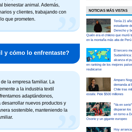
 al bienestar animal. Además,
NOTICIAS MÁS VISTAS
arios y clientes, trabajando con
 lo que prometen.
Tenía 21 año
estudiante d
Derecho y b
Quién era el chileno que murió t
en la montaña más alta de Perú
El tercero m
l y cómo lo enfrentaste?
Sudamérica: 
alcanza el p
en ranking de los mejores país
reubicarse
Amparo Nog
e de la empresa familiar. La
demanda al 
mente a la industria textil
Chile tras mi
estafa: Pide $500 millones
enfrentamos adaptándonos,
 desarrollar nuevos productos y
"Va en serio"
disparan los
anera sostenible, manteniendo la
en torno a D
miliar.
Osorio y un gigante europeo
Hoy arranca 