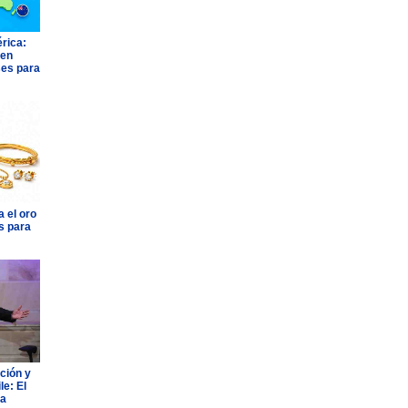
rica:
 en
ses para
 el oro
s para
ción y
e: El
ia