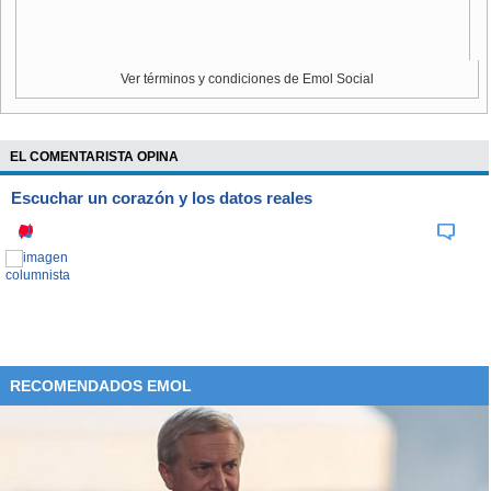
"
¿Nadie va a decir nada?
Me voy a parar a un metro de un
violador y ¿nadie va a decir nada?", gritó Stuckless, según
un video que ella subió a sus redes sociales.
Ver términos y condiciones de Emol Social
Mientras,
Weinstein
, que
estaba acompañado por cuatro
mujeres y dos guardaespaldas
, permaneció tranquilo, sin
EL COMENTARISTA OPINA
ninguna reacción, según puede observarse en las
imágenes.
Escuchar un corazón y los datos reales
"
No se estaba escondiendo
. Vino a ver a los jóvenes
artistas ser vulnerables en el escenario", indicó Stuckless
en su Facebook, donde contó lo ocurrido en la que
considera "la noche más surrealista" de su vida y que fue
sacada del club.
RECOMENDADOS EMOL
Un portavoz del productor dijo al medio especializado en
entretenimiento TMZ que
Weinstein "había salido con