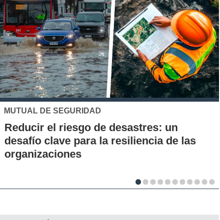
D
UC
de desastres: un
Los 70 años de la
la resiliencia de las
la UC: Conoce su h
al desarrollo cientí