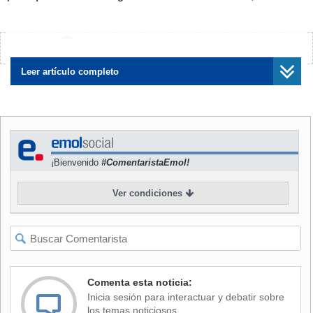
como "Actor's Hour".
NOTICIAS
RELACIONADAS
¿Encontraste algún error?
Avísanos
Leer artículo completo
La actriz Rose McGowan
Jennifer Aniston habló sobre
presenta nueva denuncia
las experiencias
¡Bienvenido
#ComentaristaEmol!
contra Harvey Weinstein por
intimidatorias que tuvo con
intimidación
Harvey Weinstein
Ver condiciones
Durante el mismo, Kelly Bachman,
una comediante
que
Comenta esta noticia:
estaba en el escenario,
hizo notar la presencia de
Inicia sesión para interactuar y debatir sobre
Weinstein
, a quien acto seguido llamó
"elefante blanco"
,
los temas noticiosos.