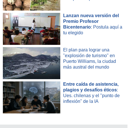
Lanzan nueva versión del
Premio Profesor
Bicentenario
: Postula aquí a
tu elegido
El plan para lograr una
"explosión de turismo" en
Puerto Williams, la ciudad
más austral del mundo
Entre caída de asistencia,
plagios y desafíos éticos
:
Ues. chilenas y el "punto de
inflexión" de la IA