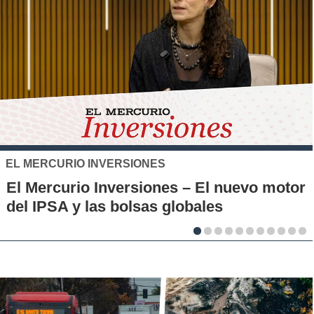
SANTO TOMÁS
S
IP-CFT Santo Tomás 
nes – El nuevo motor
Municipales firman a
 globales
la innovación en los t