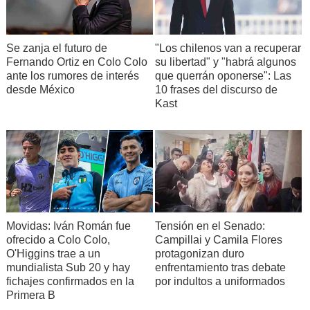
Se zanja el futuro de
"Los chilenos van a recuperar
Fernando Ortiz en Colo Colo
su libertad" y "habrá algunos
ante los rumores de interés
que querrán oponerse": Las
desde México
10 frases del discurso de
Kast
Movidas: Iván Román fue
Tensión en el Senado:
ofrecido a Colo Colo,
Campillai y Camila Flores
O'Higgins trae a un
protagonizan duro
mundialista Sub 20 y hay
enfrentamiento tras debate
fichajes confirmados en la
por indultos a uniformados
Primera B