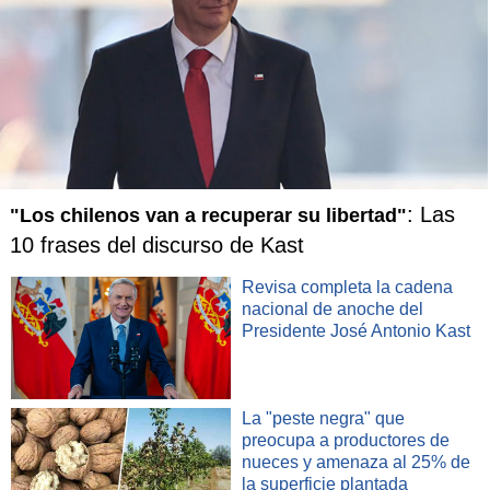
amigos para disfrutar de la música
y tratar de encontrar
algo de consuelo
en su vida que quedó al revés".
"
Esta escena no era necesaria, fue francamente grosera
y un ejemplo de cómo el público está aplastando el debido
proceso hoy, tratando de eliminarlo también en la sala del
tribunal", señaló además el portavoz, que no fue
identificado.
: Las
"Los chilenos van a recuperar su libertad"
10 frases del discurso de Kast
Revisa completa la cadena
nacional de anoche del
Presidente José Antonio Kast
La "peste negra" que
preocupa a productores de
nueces y amenaza al 25% de
la superficie plantada