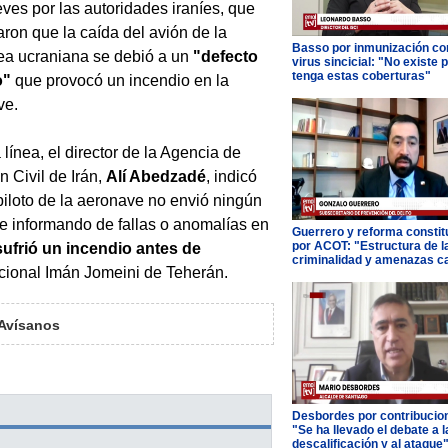
eves por las autoridades iraníes, que
ron que la caída del avión de la
Basso por inmunización con
ea ucraniana se debió a un
"defecto
virus sincicial: "No existe 
tenga estas coberturas"
o"
que provocó un incendio en la
ve.
 línea, el director de la Agencia de
n Civil de Irán,
Alí Abedzadé
, indicó
piloto de la aeronave no envió ningún
 informando de fallas o anomalías en
Guerrero y reforma constit
por ACOT: "Estructura de l
sufrió un incendio antes de
criminalidad y amenazas c
cional Imán Jomeini de Teherán.
Avísanos
Desbordes por contribucio
"Se ha llevado el debate a l
descalificación y al ataque