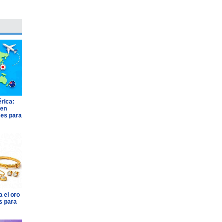
rica:
 en
ses para
 el oro
s para