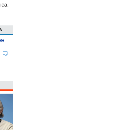
ica.
A
 de