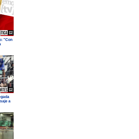
o: "Con
a
legada
saje a