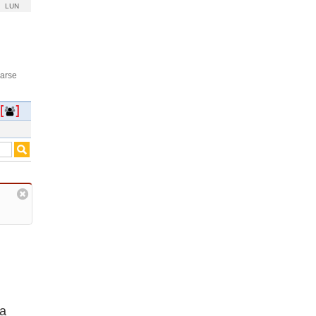
LUN
rarse
ma