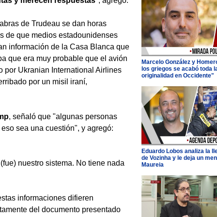
tas y merecen respuestas
", agregó.
abras de Trudeau se dan horas
s de que medios estadounidenses
an información de la Casa Blanca que
a que era muy probable que el avión
Marcelo González y Homer
los griegos se acabó toda l
 por Ukranian International Airlines
originalidad en Occidente"
erribado por un misil iraní,
mp
, señaló que "algunas personas
 eso sea una cuestión", y agregó:
Eduardo Lobos analiza la l
de Vozinha y le deja un men
 (fue) nuestro sistema. No tiene nada
Maureia
stas informaciones difieren
tamente del documento presentado