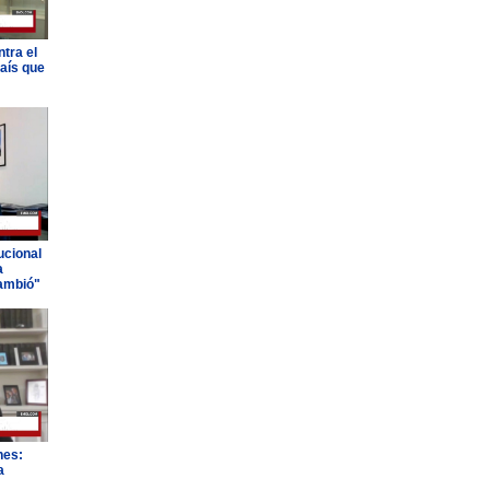
tra el
país que
ucional
a
ambió"
nes:
a
"