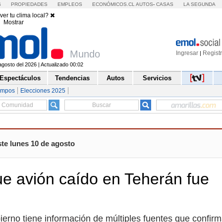
S
PROPIEDADES
EMPLEOS
ECONÓMICOS.CL
AUTOS
-
CASAS
LA SEGUNDA
ver tu clima local?
Mostrar
Mundo
Ingresar
Regist
|
gosto del 2026 | Actualizado 00:02
Espectáculos
Tendencias
Autos
Servicios
empos
Elecciones 2025
te lunes 10 de agosto
e avión caído en Teherán fue
ierno tiene información de múltiples fuentes que confir