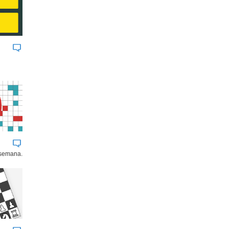
 semana.
BUK
JOHNSON & JOHNSON
AGROSUPE