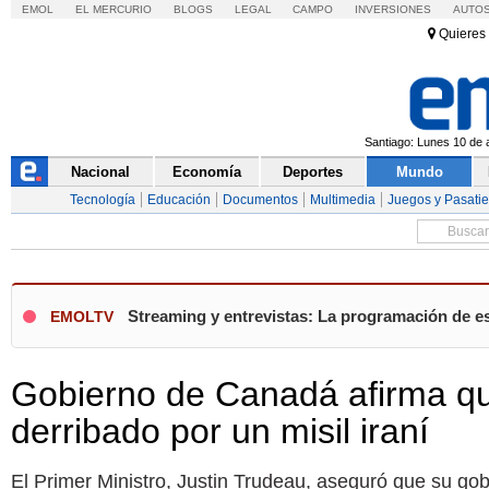
EMOL
EL MERCURIO
BLOGS
LEGAL
CAMPO
INVERSIONES
AUTO
Quieres 
Santiago: Lunes 10 de a
Nacional
Economía
Deportes
Mundo
Tecnología
Educación
Documentos
Multimedia
Juegos y Pasati
Streaming y entrevistas: La programación de es
EMOLTV
Gobierno de Canadá afirma qu
derribado por un misil iraní
El Primer Ministro, Justin Trudeau, aseguró que su gob