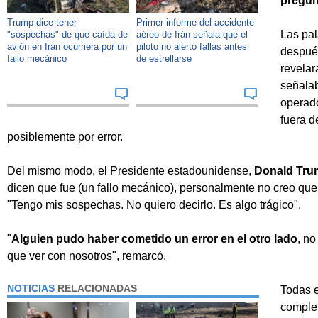
pregun
Trump dice tener
Primer informe del accidente
Las pal
"sospechas" de que caída de
aéreo de Irán señala que el
avión en Irán ocurriera por un
piloto no alertó fallas antes
despué
fallo mecánico
de estrellarse
revelar
señalab
operado
fuera d
posiblemente por error.
Del mismo modo, el Presidente estadounidense,
Donald Tru
dicen que fue (un fallo mecánico), personalmente no creo que
"Tengo mis sospechas. No quiero decirlo. Es algo trágico".
"
Alguien pudo haber cometido un error en el otro lado
, no
que ver con nosotros", remarcó.
NOTICIAS
RELACIONADAS
Todas e
comple