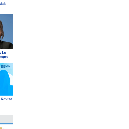
ial:
: Lo
empre
: Revisa