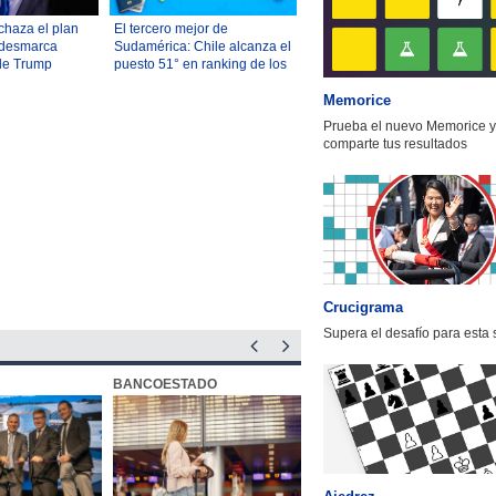
chaza el plan
El tercero mejor de
 desmarca
Sudamérica: Chile alcanza el
de Trump
puesto 51° en ranking de los
mejores países para
Memorice
reubicarse
Prueba el nuevo Memorice y
comparte tus resultados
Crucigrama
Supera el desafío para esta
BANCOESTADO
OTIC CCHC