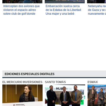
Interceptan dos aviones que
Embarcación vuelca cerca
Netanyahu re
violaron el espacio aéreo
de la Estatua de la Libertad:
de Gaza y se
sobre club de golf donde
Una mujer y una bebé
nuevamente 
estaba Trump
resultaron fallecidas
EDICIONES ESPECIALES DIGITALES
EL MERCURIO INVERSIONES
SANTO TOMÁS
ESMAX