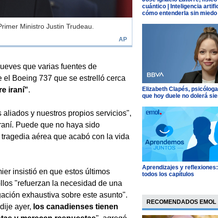
cuántico | Inteligencia artific
cómo entenderla sin miedo
rimer Ministro Justin Trudeau.
AP
jueves que varias fuentes de
e el Boeing 737 que se estrelló cerca
re iraní"
.
Elizabeth Clapés, psicóloga
que hoy duele no dolerá si
 aliados y nuestros propios servicios",
 iraní. Puede que no haya sido
a tragedia aérea que acabó con la vida
Aprendizajes y reflexiones
ier insistió en que estos últimos
todos los capítulos
llos "refuerzan la necesidad de una
gación exhaustiva sobre este asunto".
RECOMENDADOS EMOL
ije ayer,
los canadienses tienen