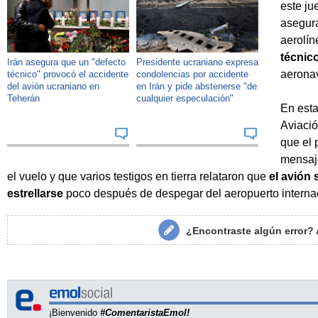
este ju
asegura
aerolín
técnic
Irán asegura que un "defecto
Presidente ucraniano expresa
aerona
técnico" provocó el accidente
condolencias por accidente
del avión ucraniano en
en Irán y pide abstenerse "de
Teherán
cualquier especulación"
En esta
Aviació
que el 
mensaje
el vuelo y que varios testigos en tierra relataron que
el avión 
estrellarse
poco después de despegar del aeropuerto interna
¿Encontraste algún error?
¡Bienvenido
#ComentaristaEmol!