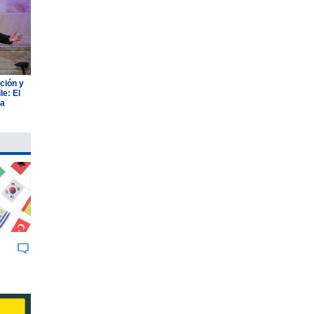
ción y
e: El
ia