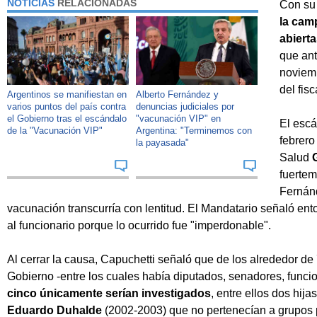
NOTICIAS
RELACIONADAS
Con su
la camp
abierta
que ant
noviemb
del fis
Argentinos se manifiestan en
Alberto Fernández y
varios puntos del país contra
denuncias judiciales por
el Gobierno tras el escándalo
"vacunación VIP" en
El escá
de la "Vacunación VIP"
Argentina: "Terminemos con
febrero
la payasada"
Salud
fuertem
Fernán
vacunación transcurría con lentitud. El Mandatario señaló ent
al funcionario porque lo ocurrido fue "imperdonable".
Al cerrar la causa, Capuchetti señaló que de los alrededor d
Gobierno -entre los cuales había diputados, senadores, funcio
cinco únicamente serían investigados
, entre ellos dos hij
Eduardo Duhalde
(2002-2003) que no pertenecían a grupos p