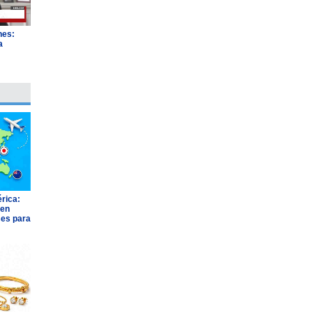
nes:
a
"
rica:
 en
ses para