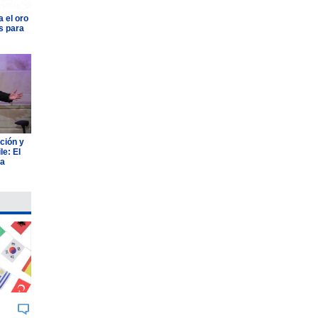
 el oro
s para
ción y
e: El
ia