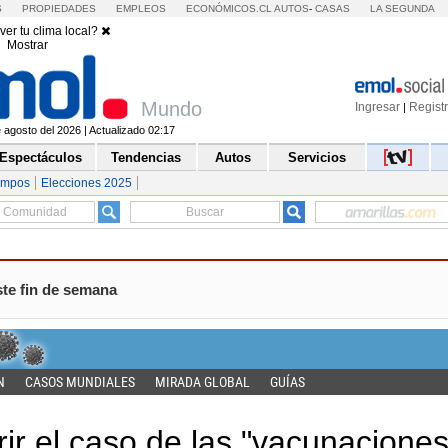
S
PROPIEDADES
EMPLEOS
ECONÓMICOS.CL
AUTOS
-
CASAS
LA SEGUNDA
ver tu clima local?
Mostrar
Mundo
Ingresar
Regist
|
agosto del 2026 | Actualizado 02:17
Espectáculos
Tendencias
Autos
Servicios
empos
Elecciones 2025
ste fin de semana
N
CASOS MUNDIALES
MIRADA GLOBAL
GUÍAS
rir el caso de las "vacunacione