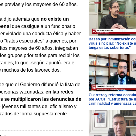
s previas y los mayores de 60 años.
za dijo además que
no existe un
penal
que castigue a un funcionario
er violado una conducta ética y haber
Basso por inmunización con
o "tratos especiales" a quienes, por
virus sincicial: "No existe 
ltos mayores de 60 años, integraban
tenga estas coberturas"
los grupos prioritarios para recibir los
antes, lo que -según apuntó- era el
 muchos de los favorecidos.
e que el Gobierno difundió la lista de
 personas vacunadas,
en las redes
Guerrero y reforma constit
es se multiplicaron las denuncias de
por ACOT: "Estructura de l
criminalidad y amenazas c
jóvenes militantes del oficialismo y
unizados de forma supuestamente