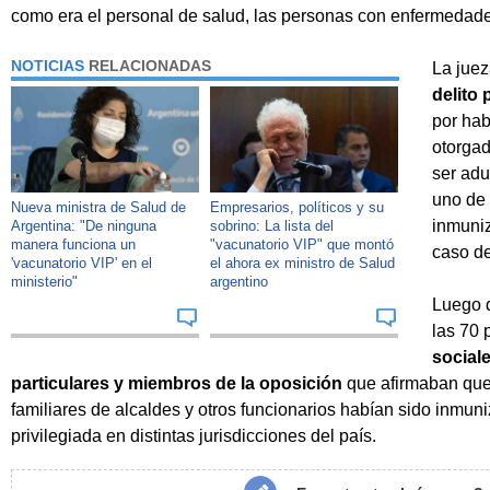
como era el personal de salud, las personas con enfermedade
NOTICIAS
RELACIONADAS
La jue
delito 
por hab
otorgad
ser adu
uno de 
Nueva ministra de Salud de
Empresarios, políticos y su
inmuniz
Argentina: "De ninguna
sobrino: La lista del
manera funciona un
"vacunatorio VIP" que montó
caso de
'vacunatorio VIP' en el
el ahora ex ministro de Salud
ministerio"
argentino
Luego d
las 70
social
particulares y miembros de la oposición
que afirmaban que 
familiares de alcaldes y otros funcionarios habían sido inm
privilegiada en distintas jurisdicciones del país.