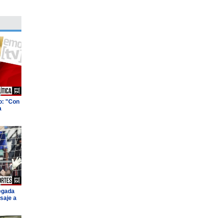
o: "Con
a
legada
saje a