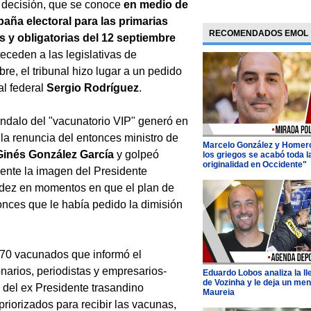
 decisión, que se conoce
en medio de
aña electoral para las primarias
RECOMENDADOS EMOL
s y obligatorias del 12 septiembre
eceden a las legislativas de
re, el tribunal hizo lugar a un pedido
cal federal
Sergio Rodríguez
.
ndalo del "vacunatorio VIP" generó en
 la renuncia del entonces ministro de
Marcelo González y Homer
Ginés González García
y golpeó
los griegos se acabó toda l
originalidad en Occidente"
ente la imagen del Presidente
dez en momentos en que el plan de
onces que le había pedido la dimisión
e 70 vacunados que informó el
narios, periodistas y empresarios-
Eduardo Lobos analiza la l
de Vozinha y le deja un men
as del ex Presidente trasandino
Maureia
riorizados para recibir las vacunas,