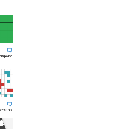
comparte
 semana.