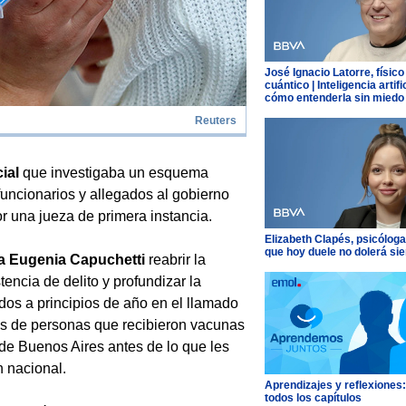
José Ignacio Latorre, físico
cuántico | Inteligencia artific
cómo entenderla sin miedo
Reuters
cial
que investigaba un esquema
funcionarios y allegados al gobierno
or una jueza de primera instancia.
Elizabeth Clapés, psicóloga
que hoy duele no dolerá si
a Eugenia Capuchetti
reabrir la
encia de delito y profundizar la
dos a principios de año en el llamado
nas de personas que recibieron vacunas
 de Buenos Aires antes de lo que les
n nacional.
Aprendizajes y reflexiones
todos los capítulos