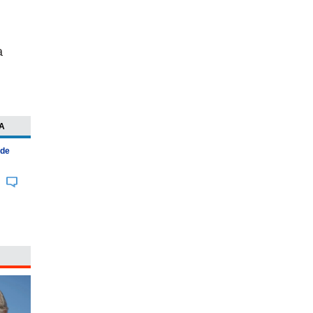
a
A
 de