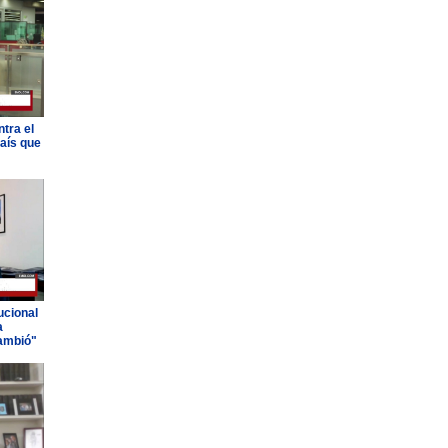
tra el
país que
ucional
a
ambió"