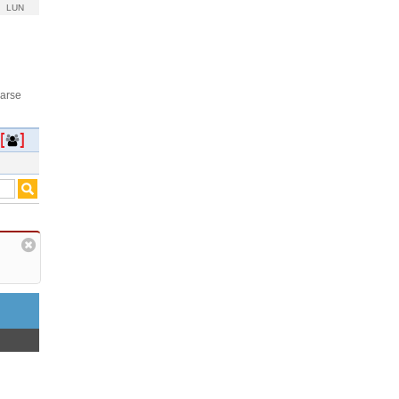
LUN
rarse
s