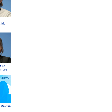
ial:
: Lo
empre
: Revisa