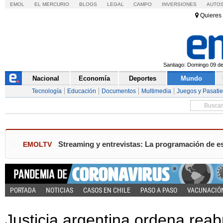
EMOL
EL MERCURIO
BLOGS
LEGAL
CAMPO
INVERSIONES
AUTO
Quieres 
Santiago: Domingo 09 de 
Nacional
Economía
Deportes
Mundo
Tecnología
Educación
Documentos
Multimedia
Juegos y Pasati
Streaming y entrevistas: La programación de e
EMOLTV
PORTADA
NOTICIAS
CASOS EN CHILE
PASO A PASO
VACUNACIÓ
Justicia argentina ordena reab