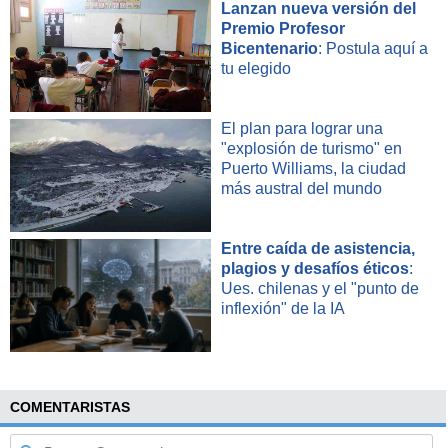
Lanzan nueva versión del
Premio Profesor
Bicentenario
: Postula aquí a
tu elegido
El plan para lograr una
"explosión de turismo" en
Puerto Williams, la ciudad
más austral del mundo
Entre caída de asistencia,
plagios y desafíos éticos
:
Ues. chilenas y el "punto de
inflexión" de la IA
COMENTARISTAS