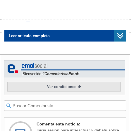
Unas 20.000 viviendas sufrieron cortes eléctricos, tanto en
Ishigaki como en otras islas del suroeste, mientras que para
este lunes ya se han cancelado más de 100 vuelos en la
¿Encontraste algún error?
Avísanos
región.
Leer artículo completo
Las autoridades advirtieron que podrían producirse olas
altas, abundantes precipitaciones y vientos fuertes tanto en
esa región como en la isla de Kyushu.
El centro del fenómeno se encontraba a las 08:00 horas
¡Bienvenido
#ComentaristaEmol!
local (23:00 GMT del domingo) a unos 120 kilómetros al
suroeste de la isla de Kume y avanzaba hacia el norte a 25
Ver condiciones
kilómetros por hora, precisó la agencia meteorológica de
Japón.
Para Kyushu se pronostican hasta 180 milímetros de lluvias
y, según la fuente, en las regiones de Okinawa y Amami
podrían llover hasta 150 milímetros hasta el martes por la
Comenta esta noticia:
mañana.
Inicia sesión para interactuar y debatir sobre