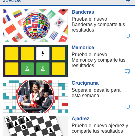
+
JUEGOS
medida que beneficiaba a condenados por delitos de
Derechos Humanos.
Banderas
Ante las críticas del oficialismo, Silva expresó que "yo no
Prueba el nuevo
voy a aceptar que se invoquen razones humanitarias para
Banderas y comparte tus
resultados
excluir de la humanidad a esas personas".
Memorice
Prueba el nuevo
Memorice y comparte tus
resultados
Crucigrama
Supera el desafío para
esta semana.
Ajedrez
Prueba el nuevo ajedrez y
comparte tus resultados