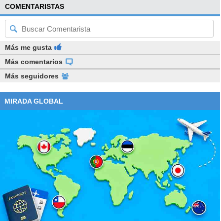
NOTICIA
RELACIONADA
COMENTARISTAS
Consejo: Kast espera que
"no se repita" votación de
representantes de Chile
Vamos que "no respetaron
Más me gusta
los acuerdos"
Más comentarios
Más seguidores
"A su vez,
los extranjeros que cometan un crimen o
MIRADA GLOBAL
simple delito dentro del territorio nacional y sean
condenados a presidio efectivo, deberán cumplir la
pena carcelaria en su país de origen
, cuando
corresponda, y en caso de cumplir la pena en nuestro país
serán inmediatamente expulsados. La ley determinará el
proceso de expulsión o devolución. Toda persona,
institución o grupo que organice, financie o ejecute con
ánimo de lucro el ingreso ilegal de personas al territorio de
la República, incurrirá en las sanciones que determine la
ley", se precisa.