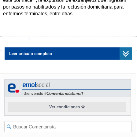
está por nacer", la expulsión de extranjeros que ingresen
por pasos no habilitados y la reclusión domiciliaria para
enfermos terminales, entre otras.
Con 33 votos de la oposición y 17 en contra del oficialismo,
los consejeros aprobaron el inciso 1 del artículo 16 que
señala
"el derecho a la vida. La ley protege la vida de
¿Encontraste algún error?
Avísanos
quien está por nacer. Se prohíbe la pena de muerte".
Leer artículo completo
NOTICIA
RELACIONADA
"La ley protege la vida de
quien está por nacer":
Consejo aprueba con votos
de oposición inciso 1 del
¡Bienvenido
#ComentaristaEmol!
artículo 16
Ver condiciones
Hito que luego fue destacado en un punto de prensa
conjunto entre republicanos y Chile Vamos, marcando un
giro respecto al pasado viernes cuando con la abstención