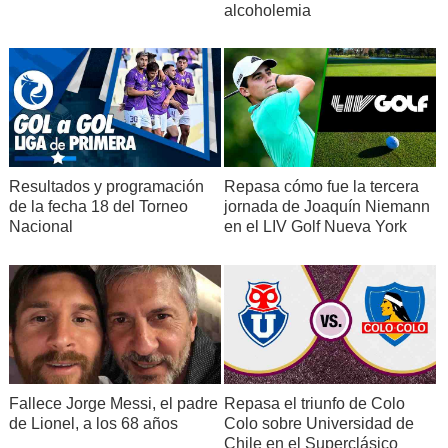
Hospitalidad y
Sin universidades chilenas listadas
alcoholemia
el Ocio
Gestión de
Bibliotecas y de
Sin universidades chilenas listadas
la Información
Universidad Adolfo
51-100
4
Ibáñez
Universidad de Chile
51-100
5
Marketing
Resultados y programación
Repasa cómo fue la tercera
de la fecha 18 del Torneo
jornada de Joaquín Niemann
No hay otra universidad chilena en el ranking de
Nacional
en el LIV Golf Nueva York
esta materia
Universidad Católica
40
1
Universidad de Chile
=72
5
Política
Universidad Diego
151-200
14
Portales
Universidad Católica
51-100
3
Fallece Jorge Messi, el padre
Repasa el triunfo de Colo
Políticas
Universidad de Chile
51-100
5
de Lionel, a los 68 años
Colo sobre Universidad de
Sociales y
Chile en el Superclásico