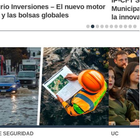
IP-CFT Santo Tomás y Red de Hubs
Ibáñez
Municipales firman alianza para impulsar
Universidad Católica
=64
3
la innovación en los territorios
Negocios y
Universidad Adolfo
Estudios de
=91
5
Ibáñez
Gestión
Universidad de Chile
100
8
Universidad Católica
=38
2
Derecho y
Universidad de Chile
48
4
Estudios
Jurídicos
Universidad Diego
101-150
14
Portales
Universidad Católica
=71
2
Contabilidad y
Universidad de Chile
101-150
4
Finanzas
Universidad Adolfo
151-200
8
Ibáñez
Universidad Católica
51-100
6
UC
Universidad de Chile
51-100
8
Antropología