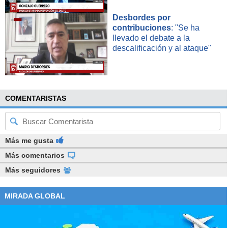
Desbordes por
contribuciones
: "Se ha
llevado el debate a la
descalificación y al ataque"
COMENTARISTAS
Más me gusta
Más comentarios
Más seguidores
MIRADA GLOBAL