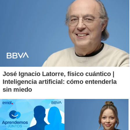
"Lo más terrible es no poder recuperar a mi hijo, ni siquiera
lo que quede de su cuerpo,
porque un dron lanzó una
bomba"
, cerró Vanessa.
José Ignacio Latorre, físico cuántico |
Inteligencia artificial: cómo entenderla
sin miedo