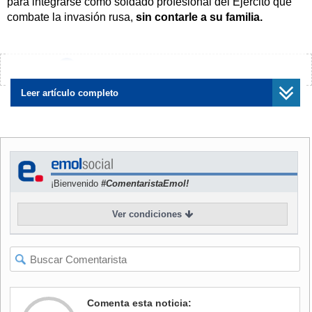
para integrarse como soldado profesional del Ejército que
combate la invasión rusa,
sin contarle a su familia.
NOTICIAS
RELACIONADAS
¿Encontraste algún error?
Avísanos
Leer artículo completo
Nuevo ataque ruso sobre
Kiev deja al menos nueve
Chileno es detenido por
muertos y decenas de
muerte de dos colombianos
heridos
en Ucrania: Todos eran
¡Bienvenido
#ComentaristaEmol!
combatientes
Ver condiciones
"Él viajó a Ucrania en febrero de este año para
desempeñarse en el Ejército ucraniano como soldado (...)
Comenta esta noticia:
Él siempre decía que era su sueño ir a combatir a una