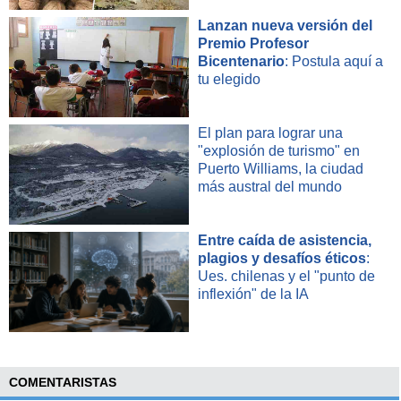
que la unidad ni siquiera tenga una máscara
para esta
pequeña criatura", son algunos de los comentarios.
Lanzan nueva versión del
Premio Profesor
Bicentenario
: Postula aquí a
tu elegido
El plan para lograr una
"explosión de turismo" en
Puerto Williams, la ciudad
más austral del mundo
Entre caída de asistencia,
plagios y desafíos éticos
:
Ues. chilenas y el "punto de
inflexión" de la IA
COMENTARISTAS