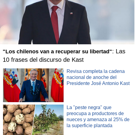
máscara de oxígeno asegurando que
"aunque no tuvieron
apoyo para cuidar al niño, hicieron todo lo posible para
cuidarl
o", agregando que a pesar de la improvisación, su
hijo
"mejoró mucho".
Y luego sumó: "Es un niño muy especial, necesita muchos
cuidados.
Y gracias a Dios ya pasó lo peor".
: Las
"Los chilenos van a recuperar su libertad"
En tanto,
la improvisación de los médicos sacó
10 frases del discurso de Kast
aplausos
en redes sociales.
"
Felicitaciones al médico
responsable
que supo improvisar"; "
Desde que lo salven
Revisa completa la cadena
no importa el recurso que utilicen
, la situación en Río
nacional de anoche del
Grande es grave";
"Lo importante fue que salvaron una
Presidente José Antonio Kast
vida", señalaron algunos usuarios.
Sin embargo otros reaccionaron con molestia
por la
La "peste negra" que
situación. "A la administración y dueños del hospital
preocupa a productores de
definitivamente
les debe caer una gran multa
por poner en
nueces y amenaza al 25% de
riesgo la salud de las personas"; "Al mismo tiempo que
la superficie plantada
celebro su genio y creatividad,
me preocupa seriamente