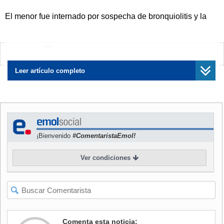
El menor fue internado por sospecha de bronquiolitis y la
unidad de salud informó por medio de una nota que el
paciente ingresó el pasado sábado 8 de junio con
dificultad respiratoria, congestión nasal, fiebre, rinorrea,
¿Encontraste algún error?
Avísanos
vómitos, diarrea,
según consignó el medio local G1, portal
de noticias de O'Globo.
Leer artículo completo
Sin embargo, según informó el municipio,
el hospital no es
referencia en emergencias materno infantile
s, por lo que
no contaba con las herramientas necesarias para asistir el
caso.
¡Bienvenido
#ComentaristaEmol!
No obstante, la guagua fue atendida y el equipo
solicitó un
Ver condiciones
lugar para que fuera ingresada en una unidad con UCI
pediátrica. Mientras se esperaba su traslado al otro
recinto
, se tuvo que utilizar el envase de la torta de forma
improvisada, ya que el "paciente se encontraba
"clínicamente grave, manteniendo dificultad respiratoria
y taquidispinea"
, según el texto del hospital de Santa
Comenta esta noticia: