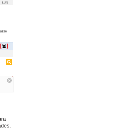
LUN
rarse
ara
ades,