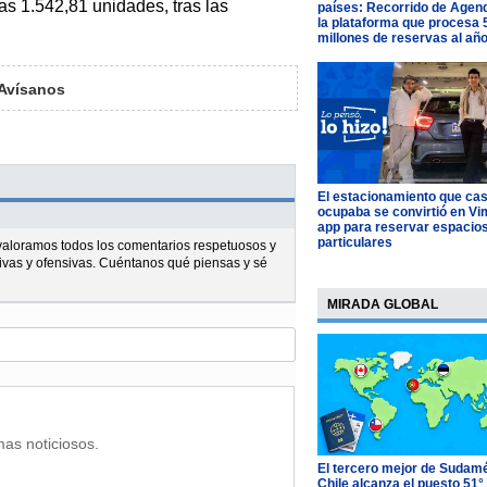
las 1.542,81 unidades, tras las
países: Recorrido de Agen
la plataforma que procesa 
millones de reservas al añ
Avísanos
El estacionamiento que cas
ocupaba se convirtió en Vim
app para reservar espacio
particulares
l valoramos todos los comentarios respetuosos y
ivas y ofensivas. Cuéntanos qué piensas y sé
MIRADA GLOBAL
mas noticiosos.
El tercero mejor de Sudamé
Chile alcanza el puesto 51°