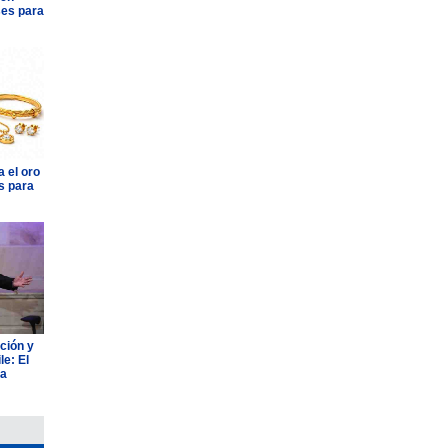
ses para
 el oro
s para
ción y
e: El
ia