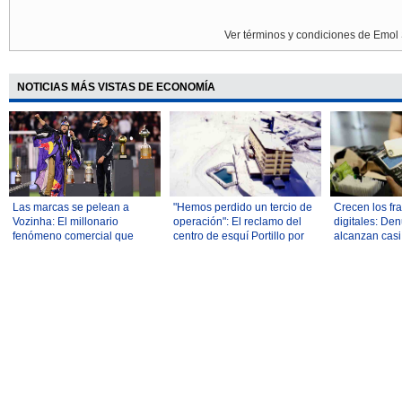
Ver términos y condiciones de Emol 
NOTICIAS MÁS VISTAS DE ECONOMÍA
"Hemos perdido un tercio de
Crecen los fr
Las marcas se pelean a
operación": El reclamo del
digitales: De
Vozinha: El millonario
centro de esquí Portillo por
alcanzan cas
fenómeno comercial que
cierre de ruta
millones en el
Colo Colo busca explotar
semestre