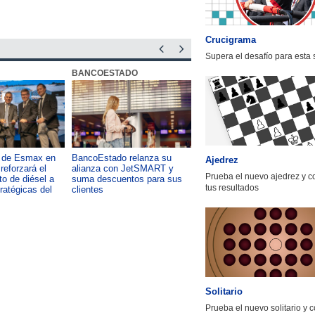
Crucigrama
Supera el desafío para esta
BANCOESTADO
OTIC CCHC
a de Esmax en
BancoEstado relanza su
Capacitación como foco del
Ajedrez
reforzará el
alianza con JetSMART y
desarrollo país: OTIC de la
Prueba el nuevo ajedrez y 
o de diésel a
suma descuentos para sus
CChC lanza podcast sobre e
tus resultados
tratégicas del
clientes
impacto de formar talento
Solitario
Prueba el nuevo solitario y 