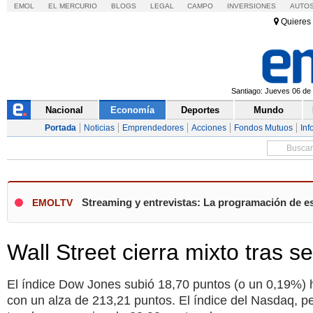
EMOL
EL MERCURIO
BLOGS
LEGAL
CAMPO
INVERSIONES
AUTO
Quieres 
Santiago: Jueves 06 de 
Nacional
Economía
Deportes
Mundo
Portada
Noticias
Emprendedores
Acciones
Fondos Mutuos
Inf
Streaming y entrevistas: La programación de es
EMOLTV
Wall Street cierra mixto tras se
El índice Dow Jones subió 18,70 puntos (o un 0,19%) h
con un alza de 213,21 puntos. El índice del Nasdaq, p