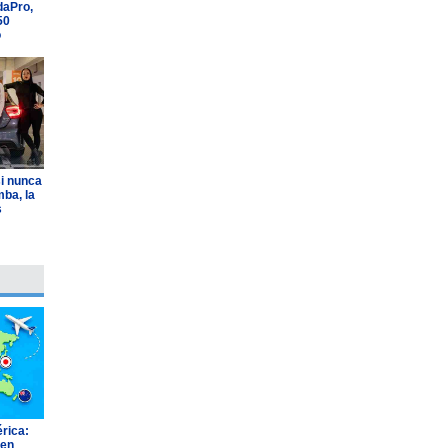
daPro,
50
o
i nunca
ba, la
s
rica:
 en