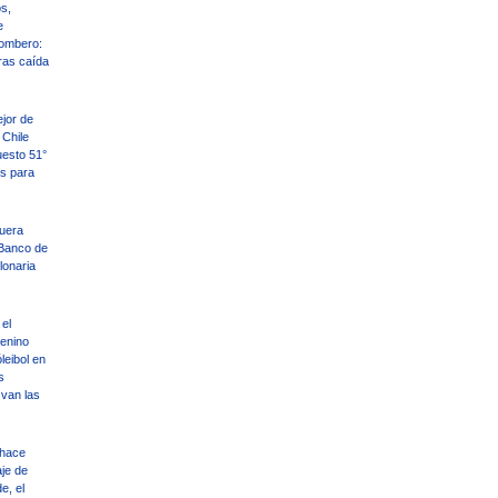
s,
e
ombero:
ras caída
ejor de
Chile
uesto 51°
es para
uera
Banco de
llonaria
el
enino
leibol en
s
 van las
 hace
aje de
e, el