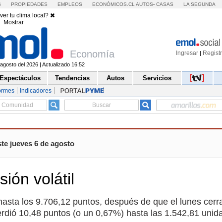
S
PROPIEDADES
EMPLEOS
ECONÓMICOS.CL
AUTOS
-
CASAS
LA SEGUNDA
ver tu clima local?
Mostrar
Economía
Ingresar
Regist
|
agosto del 2026 | Actualizado 16:52
Espectáculos
Tendencias
Autos
Servicios
ormes
Indicadores
te jueves 6 de agosto
sión volátil
asta los 9.706,12 puntos, después de que el lunes cerr
erdió 10,48 puntos (o un 0,67%) hasta las 1.542,81 unid