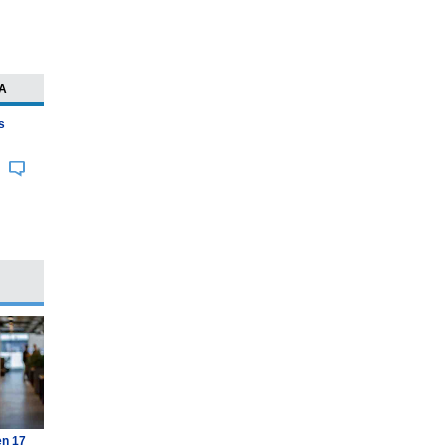
A
s
en 17