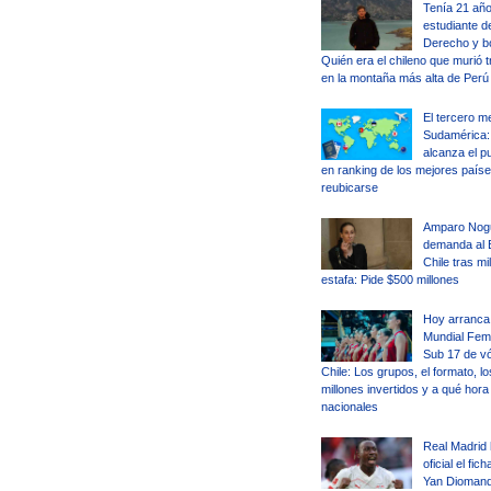
Tenía 21 año
estudiante d
Derecho y b
Quién era el chileno que murió t
en la montaña más alta de Perú
El tercero m
Sudamérica: 
alcanza el p
en ranking de los mejores país
reubicarse
Amparo Nog
demanda al 
Chile tras mi
estafa: Pide $500 millones
Hoy arranca 
Mundial Fem
Sub 17 de vó
Chile: Los grupos, el formato, lo
millones invertidos y a qué hora
nacionales
Real Madrid
oficial el fich
Yan Diomand