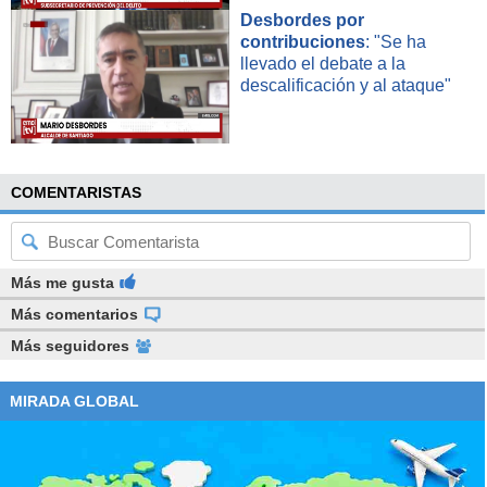
Desbordes por
contribuciones
: "Se ha
llevado el debate a la
descalificación y al ataque"
COMENTARISTAS
Más me gusta
Más comentarios
Más seguidores
MIRADA GLOBAL