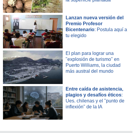
Lanzan nueva versión del
Premio Profesor
Bicentenario
: Postula aquí a
tu elegido
El plan para lograr una
"explosión de turismo" en
Puerto Williams, la ciudad
más austral del mundo
Entre caída de asistencia,
plagios y desafíos éticos
:
Ues. chilenas y el "punto de
inflexión" de la IA