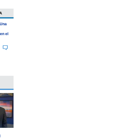
A
 Una
en el
t