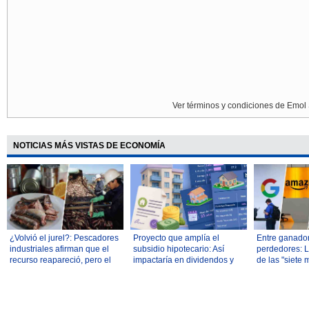
Ver términos y condiciones de Emol 
NOTICIAS MÁS VISTAS DE ECONOMÍA
¿Volvió el jurel?: Pescadores
Proyecto que amplía el
Entre ganado
industriales afirman que el
subsidio hipotecario: Así
perdedores: L
recurso reapareció, pero el
impactaría en dividendos y
de las "siete 
Gobierno es más cauto
acceso a la vivienda
dividen a Wall