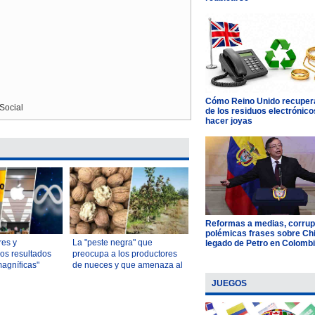
Cómo Reino Unido recupera
Social
de los residuos electrónico
hacer joyas
Reformas a medias, corrup
polémicas frases sobre Chil
res y
La "peste negra" que
legado de Petro en Colomb
os resultados
preocupa a los productores
magníficas"
de nueces y que amenaza al
 Street
25% de la superficie
JUEGOS
plantada