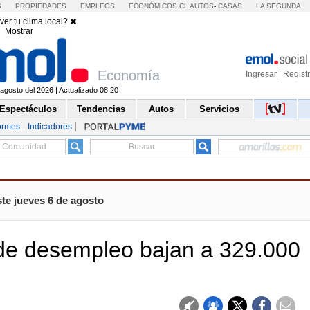
S
PROPIEDADES
EMPLEOS
ECONÓMICOS.CL
AUTOS
-
CASAS
LA SEGUNDA
ver tu clima local?
Mostrar
Economía
Ingresar
Regist
|
agosto del 2026 | Actualizado 08:20
Espectáculos
Tendencias
Autos
Servicios
ormes
Indicadores
te jueves 6 de agosto
de desempleo bajan a 329.000