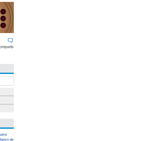
comparte
uera
Banco de