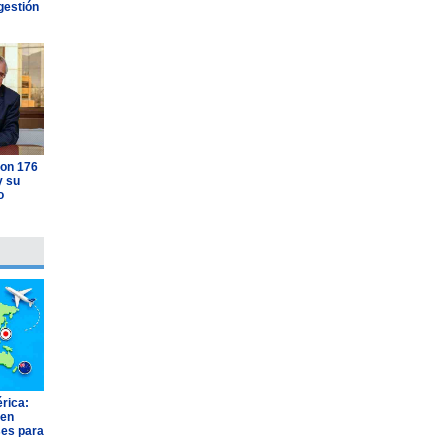
gestión
con 176
y su
o
rica:
 en
ses para