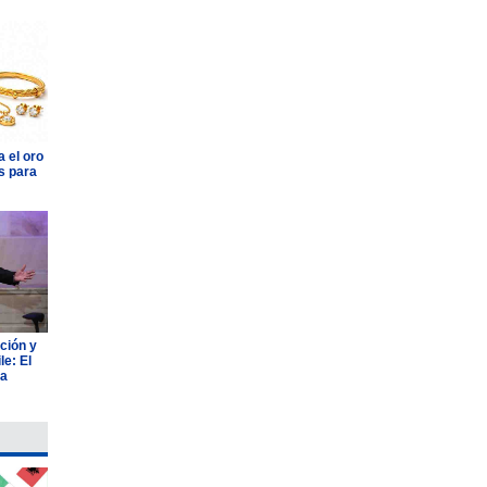
 el oro
s para
ción y
e: El
ia