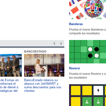
Banderas
Prueba el nuevo Banderas y
comparte tus resultados
BANCOESTADO
OTIC CCHC
Reversi
Prueba el nuevo Reversi y 
tus resultados
a de Esmax en
BancoEstado relanza su
Capacitación como foco del
reforzará el
alianza con JetSMART y
desarrollo país: OTIC de la
o de diésel a
suma descuentos para sus
CChC lanza podcast sobre e
tratégicas del
clientes
impacto de formar talento