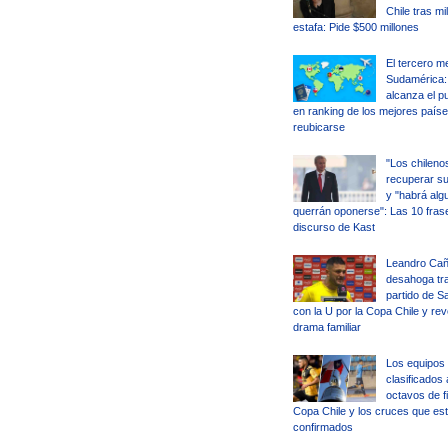
Chile tras mi
estafa: Pide $500 millones
El tercero m
Sudamérica: 
alcanza el p
en ranking de los mejores país
reubicarse
"Los chileno
recuperar su 
y "habrá alg
querrán oponerse": Las 10 fras
discurso de Kast
Leandro Cañ
desahoga tra
partido de S
con la U por la Copa Chile y rev
drama familiar
Los equipos
clasificados 
octavos de fi
Copa Chile y los cruces que es
confirmados