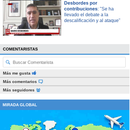
Desbordes por
contribuciones
: "Se ha
llevado el debate a la
descalificación y al ataque"
COMENTARISTAS
Más me gusta
Más comentarios
Más seguidores
MIRADA GLOBAL