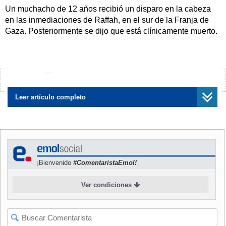
Un muchacho de 12 años recibió un disparo en la cabeza
en las inmediaciones de Raffah, en el sur de la Franja de
Gaza. Posteriormente se dijo que está clínicamente muerto.
En la Franja de Gaza, miles de personas participaron en el
entierro de un joven de 23 años, muerto ayer. En el funeral
se juró venganza a Israel y la continuación del
¿Encontraste algún error?
Avísanos
levantamiento. Luego volvieron a registrarse disturbios en
la Franja de Gaza.
Leer artículo completo
En los combates del viernes en Cisjordania y la Franja de
Gaza cuatro palestinos murieron y decenas resultaron
heridos. Por parte israelí hubo seis heridos.
¡Bienvenido
#ComentaristaEmol!
Según los israelíes, cerca de la ciudad autónoma de
Ramallah fue encontrado el cadáver calcinado de un israelí.
Ver condiciones
Las fuerzas de seguridad palestinas habrían entregado el
cuerpo a Israel. Las circunstancias de la muerte no han sido
esclarecidas.