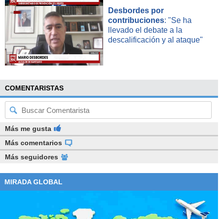
Desbordes por
contribuciones
: "Se ha
llevado el debate a la
descalificación y al ataque"
COMENTARISTAS
Más me gusta
Más comentarios
Más seguidores
MIRADA GLOBAL