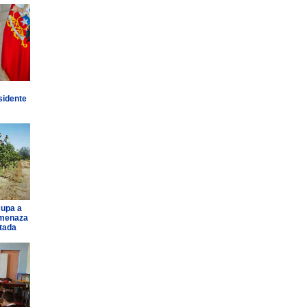
sidente
cupa a
amenaza
ntada