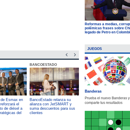
Reformas a medias, corrup
polémicas frases sobre Chil
legado de Petro en Colomb
JUEGOS
BANCOESTADO
OTIC CCHC
Banderas
Prueba el nuevo Banderas y
a de Esmax en
BancoEstado relanza su
Capacitación como foco del
comparte tus resultados
reforzará el
alianza con JetSMART y
desarrollo país: OTIC de la
o de diésel a
suma descuentos para sus
CChC lanza podcast sobre e
tratégicas del
clientes
impacto de formar talento