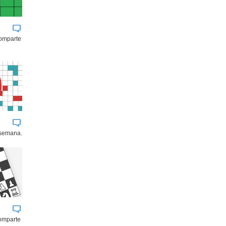
comparte
 semana.
comparte