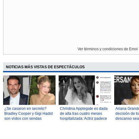
Ver términos y condiciones de Emol 
NOTICIAS MÁS VISTAS DE ESPECTÁCULOS
¿Se casaron en secreto?
Christina Applegate es dada
Ariana Grand
Bradley Cooper y Gigi Hadid
de alta tras cuatro meses
decisión de t
son vistos con sendas
hospitalizada: Actriz padece
descanso sea
argollas de oro durante un
esclerosis múltiple
comentarios 
paseo en París
delgadez: "Lo
planificado"