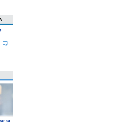
A
s
rar su