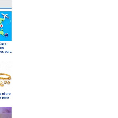
rica:
 en
ses para
 el oro
s para