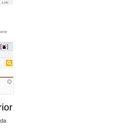
LUN
rarse
ior
ada