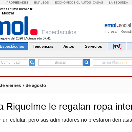
S
PROPIEDADES
EMPLEOS
ECONÓMICOS.CL
AUTOS
-
CASAS
LA SEGUNDA
ver tu clima local?
Mostrar
Espectáculos
Ingresar
Regist
|
 agosto del 2026 | Actualizado 07:41
Espectáculos
Tendencias
Autos
Servicios
te viernes 7 de agosto
a Riquelme le regalan ropa inter
r un celular, pero sus admiradores no prestaron demasi