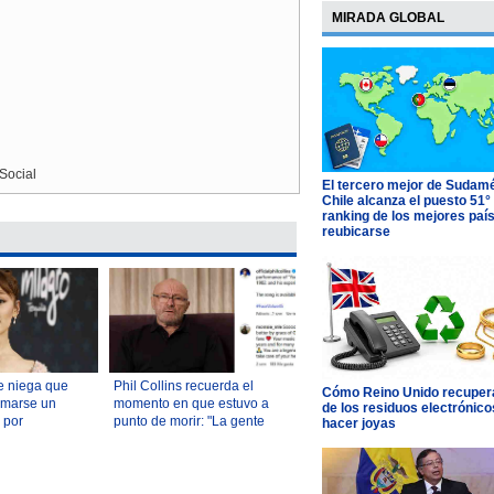
MIRADA GLOBAL
Social
El tercero mejor de Sudamé
Chile alcanza el puesto 51°
ranking de los mejores paí
reubicarse
e niega que
Phil Collins recuerda el
Cómo Reino Unido recupera
omarse un
momento en que estuvo a
de los residuos electrónico
 por
punto de morir: "La gente
hacer joyas
sobre su
venía a despedirse"
 había