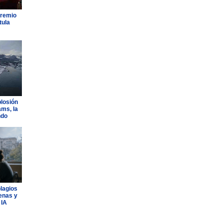
Premio
tula
plosión
ams, la
ndo
plagios
lenas y
 IA