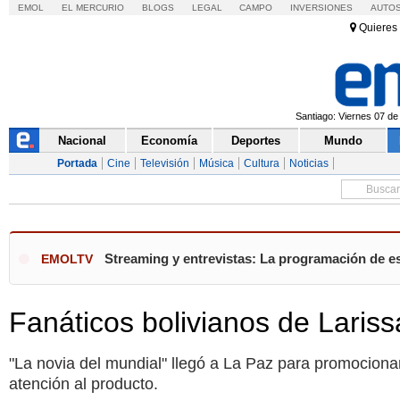
EMOL
EL MERCURIO
BLOGS
LEGAL
CAMPO
INVERSIONES
AUTO
Quieres 
Santiago: Viernes 07 de
Nacional
Economía
Deportes
Mundo
Portada
Cine
Televisión
Música
Cultura
Noticias
Streaming y entrevistas: La programación de es
EMOLTV
Fanáticos bolivianos de Lariss
"La novia del mundial" llegó a La Paz para promociona
atención al producto.