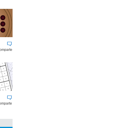
comparte
omparte