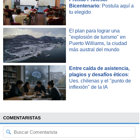
Bicentenario
: Postula aquí a
tu elegido
El plan para lograr una
"explosión de turismo" en
Puerto Williams, la ciudad
más austral del mundo
Entre caída de asistencia,
plagios y desafíos éticos
:
Ues. chilenas y el "punto de
inflexión" de la IA
COMENTARISTAS