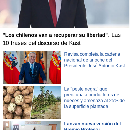
dos derrotas en la fase de grupos.
Aquel Mundial, disputado en Francia, tuvo otras dos
víctimas: Cha Bum-kun (Corea del Sur) y el brasileño
Carlos Alberto Parreira (Arabia Saudita).
: Las
"Los chilenos van a recuperar su libertad"
10 frases del discurso de Kast
Renard debutará en el banco de Túnez ante Japón, el
próximo domingo a las 12:00 horas.
Revisa completa la cadena
nacional de anoche del
Presidente José Antonio Kast
La "peste negra" que
preocupa a productores de
nueces y amenaza al 25% de
la superficie plantada
Lanzan nueva versión del
Premio Profesor