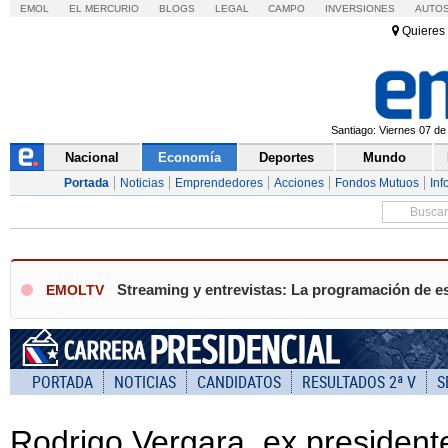
EMOL
EL MERCURIO
BLOGS
LEGAL
CAMPO
INVERSIONES
AUTO
Quieres 
Santiago: Viernes 07 de
Nacional
Economía
Deportes
Mundo
Portada
Noticias
Emprendedores
Acciones
Fondos Mutuos
Inf
Streaming y entrevistas: La programación de es
EMOLTV
PORTADA
NOTICIAS
CANDIDATOS
RESULTADOS 2ª V
S
Rodrigo Vergara, ex president