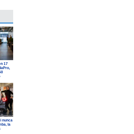
en 17
daPro,
50
o
i nunca
ba, la
s