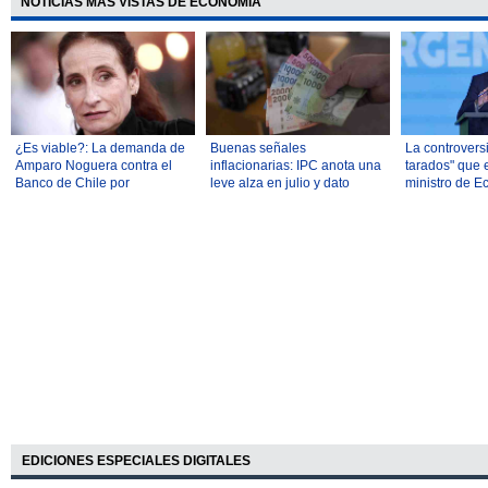
NOTICIAS MÁS VISTAS DE ECONOMÍA
¿Es viable?: La demanda de
Buenas señales
La controversi
Amparo Noguera contra el
inflacionarias: IPC anota una
tarados" que e
Banco de Chile por
leve alza en julio y dato
ministro de 
millonaria estafa abre debate
anual cae a 3,5%
Argentina con
legal
industrial
EDICIONES ESPECIALES DIGITALES