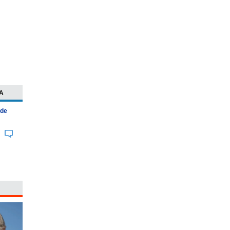
A
 de