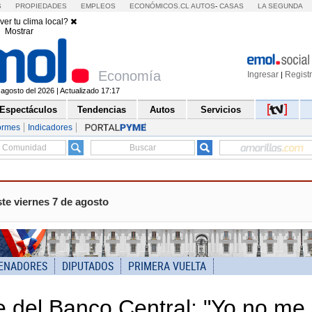
S
PROPIEDADES
EMPLEOS
ECONÓMICOS.CL
AUTOS
-
CASAS
LA SEGUNDA
ver tu clima local?
Mostrar
Economía
Ingresar
Regist
|
 agosto del 2026 | Actualizado 17:17
Espectáculos
Tendencias
Autos
Servicios
ormes
Indicadores
te viernes 7 de agosto
ENADORES
DIPUTADOS
PRIMERA VUELTA
e del Banco Central: "Yo no me