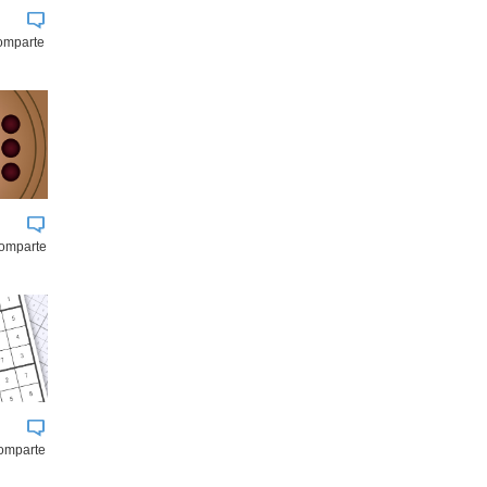
comparte
comparte
omparte