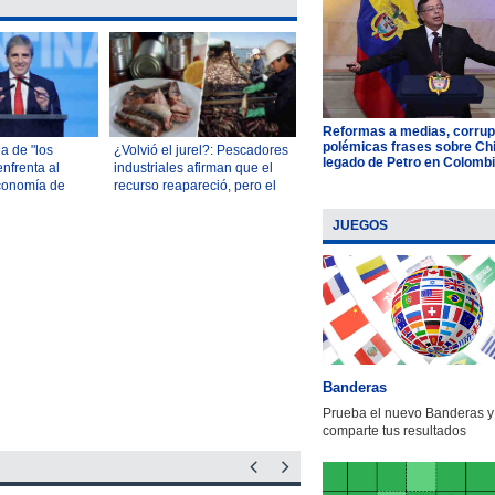
Reformas a medias, corrup
polémicas frases sobre Chil
a de "los
¿Volvió el jurel?: Pescadores
legado de Petro en Colomb
nfrenta al
industriales afirman que el
Economía de
recurso reapareció, pero el
 el sector
Gobierno es más cauto
JUEGOS
Banderas
Prueba el nuevo Banderas y
comparte tus resultados