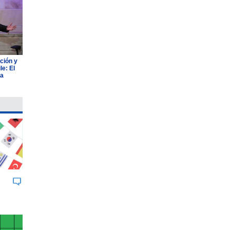
ción y
e: El
ia