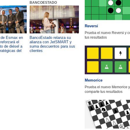
BANCOESTADO
OTIC CCHC
Reversi
Prueba el nuevo Reversi y 
a de Esmax en
BancoEstado relanza su
Capacitación como foco del
tus resultados
reforzará el
alianza con JetSMART y
desarrollo país: OTIC de la
o de diésel a
suma descuentos para sus
CChC lanza podcast sobre e
tratégicas del
clientes
impacto de formar talento
Memorice
Prueba el nuevo Memorice y
comparte tus resultados