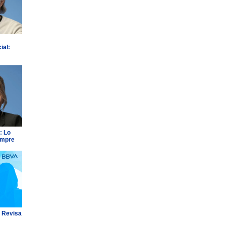
ial:
: Lo
empre
: Revisa