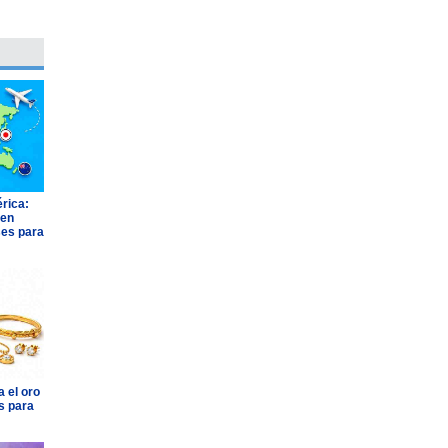
rica:
 en
ses para
 el oro
s para