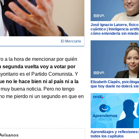
José Ignacio Latorre, físico
cuántico | Inteligencia artific
cómo entenderla sin miedo
El Mercurio
aro a la hora de mencionar por quién
 segunda vuelta voy a votar por
oritario es el Partido Comunista. Y
no le hace bien ni al país ni a la
Elizabeth Clapés, psicóloga
que hoy duele no dolerá si
muy buena noticia. Pero no tengo
o no me pierdo ni un segundo en que en
Aprendizajes y reflexiones
Avísanos
todos los capítulos