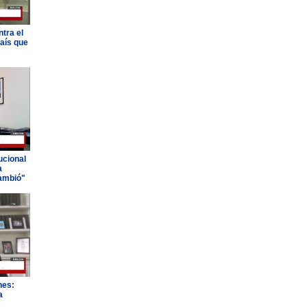
tra el
país que
ucional
a
ambió"
nes:
a
"