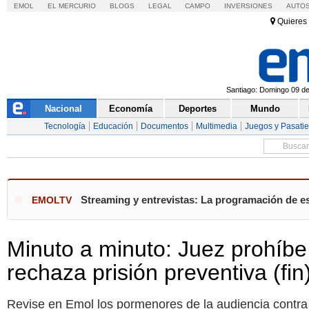
EMOL
EL MERCURIO
BLOGS
LEGAL
CAMPO
INVERSIONES
AUTO
Quieres 
Santiago: Domingo 09 de 
Nacional
Economía
Deportes
Mundo
Tecnología
Educación
Documentos
Multimedia
Juegos y Pasati
Streaming y entrevistas: La programación de e
EMOLTV
Minuto a minuto: Juez prohíbe 
rechaza prisión preventiva (fin
Revise en Emol los pormenores de la audiencia contra 