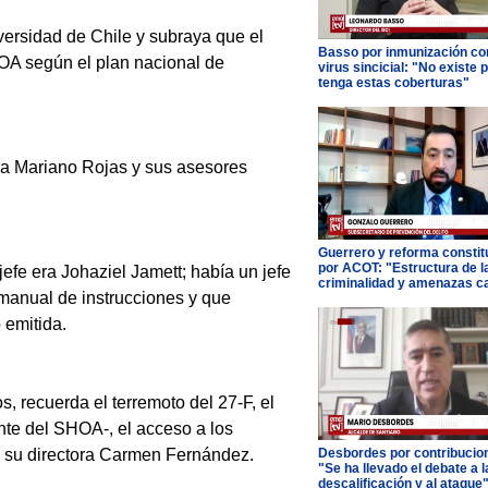
versidad de Chile y subraya que el
Basso por inmunización con
HOA según el plan nacional de
virus sincicial: "No existe 
tenga estas coberturas"
ra Mariano Rojas y sus asesores
Guerrero y reforma constit
por ACOT: "Estructura de l
fe era Johaziel Jamett; había un jefe
criminalidad y amenazas c
 manual de instrucciones y que
 emitida.
, recuerda el terremoto del 27-F, el
te del SHOA-, el acceso a los
a su directora Carmen Fernández.
Desbordes por contribucio
"Se ha llevado el debate a l
descalificación y al ataque