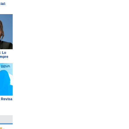
ial:
: Lo
empre
: Revisa