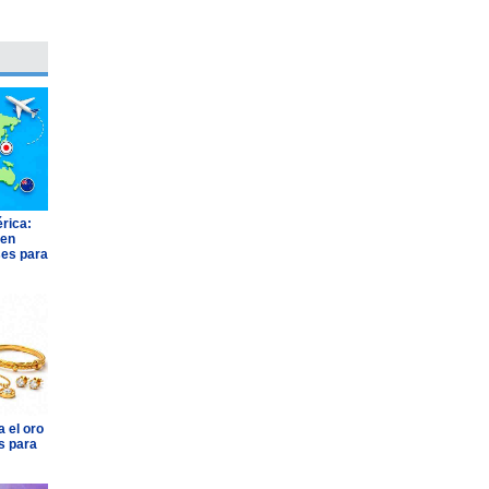
rica:
 en
ses para
 el oro
s para