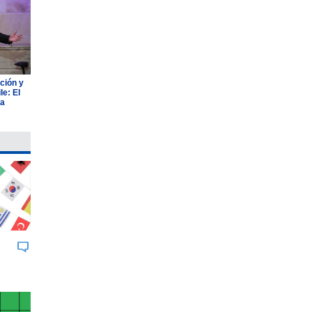
ción y
e: El
ia