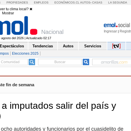
S
PROPIEDADES
EMPLEOS
ECONÓMICOS.CL
AUTOS
-
CASAS
LA SEGUNDA
ver tu clima local?
Mostrar
Nacional
Ingresar
Regist
|
agosto del 2026 | Actualizado 02:17
Espectáculos
Tendencias
Autos
Servicios
empos
Elecciones 2025
ste fin de semana
a imputados salir del país y
)
ocho autoridades y funcionarios por el cuasidelito de