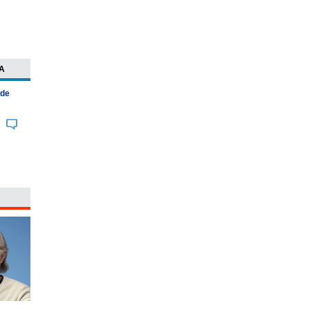
A
 de